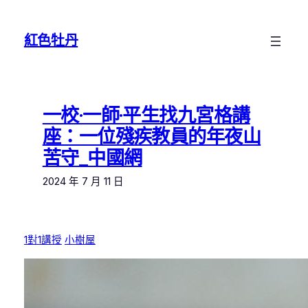
跳
至
紅色牡丹
主
要
內
容
一校·一師·平生找九宮格講
座：一位殘疾教員的年夜山
苦守_中國網
2024 年 7 月 11 日
1對1講授
小樹屋