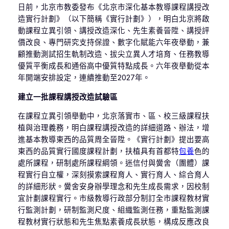
日前，北京市教委發布《北京市深化基本教導課程講授改
造實行計劃》（以下簡稱《實行計劃》），明白北京將啟
動課程立異引領、講授改造深化、先生素養晉陞、講授評
價改良、專門研究支持保證、數字化賦能六年夜舉動，兼
顧推動測試招生軌制改造、拔尖立異人才培育、任務教導
優質平衡成長和通俗高中優質特點成長。六年夜舉動從本
年開端安排設定，連續推動至2027年。
建立一批課程講授改造試驗區
在課程立異引領舉動中，北京落實市、區、校三級課程扶
植與治理義務，明白課程講授改造的詳細道路、辦法，增
進基本教導東西的品質周全晉陞。《實行計劃》提出要高
東西的品質實行國度課程計劃，扶植具有首都特
包養
色的
處所課程，研制處所課程綱領。迷信付與黌舍（團體）課
程實行自立權，深刻摸索課程育人、實行育人、綜合育人
的詳細形狀。黌舍安身辦學理念和先生成長需求，因校制
宜計劃課程實行。市級教導行政部分制訂全市課程教材實
行監測計劃，研制監測尺度、組織監測任務，重點監測課
程教材實行狀態和先生焦點素養成長狀態，構成反應改良