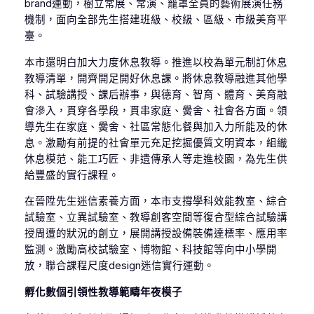
brand運動，樹立常展、常演、籠罩全員的藝術展演任務
機制，面向全部先生搭建班級、校級、區級、市級美育平
臺。
本市還明白加大力度休息教導。推進以校為單元制訂休息
教導清單，開齊開足開好休息課。將休息教導融進其他學
科、試驗講授、課后辦事，與德育、智育、體育、美育融
會滲入，貫穿各學段，貫串家庭、黌舍、社會各方面。領
導先生在家庭、黌舍、社區常態化餐與加入力所能及的休
息。激勵有前提的社會單元充足挖掘優質文明資本，組織
休息模范、能工巧匠、非遺傳承人等走進校園，為先生供
給豐盛的實行課程。
在晉陞先生迷信素養方面，本市支撐學科效能教室、綜合
試驗室、立異試驗室、教導創客空間等復合型綜合試驗講
授周遭的狀況的創立，展開講授設備裝備達標率、應用率
監測。激勵高校試驗室、博物館、科技館等向中小學開
放，聯合課程尺度design迷信實行運動。
孵化數個引領性教導範疇年夜模子