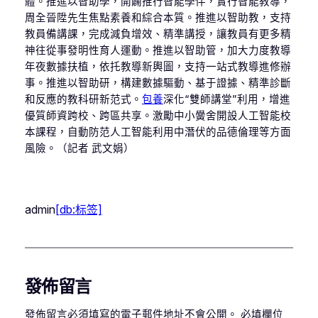
體。推進以智助學，開闢推行智能學伴，實行智能教導，
周全晉陞先生焦點素養和綜合本質。推進以智助教，支持
教員備講課，完成減負增效、精準講授，讓教員有更多精
神往從事發明性育人運動。推進以智助管，加大力度教導
年夜數據扶植，依托教導新輿圖，支持一站式教導進修辦
事。推進以智助研，構建數據驅動、基于證據、精準診斷
和反應的教科研新范式。
包養
深化“雙師講堂”利用，增進
優質師資跨校、跨區共享。激勵中小黌舍開設人工智能校
本課程，自動防范人工智能利用中潛伏的品德倫理等方面
風險。（記者 武文娟）
admin
[db:标签]
發佈留言
發佈留言必須填寫的電子郵件地址不會公開。
必填欄位