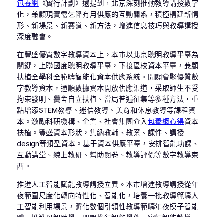
包養網
《實行計劃》還提到，北京深刻推動教導講授數字
化，兼顧現實需乞降有用供應的互動關系，積極構建新情
形、新場景、新賽道、新方法，增進信息技巧與教導講授
深度融會。
在豐盛優質數字教導資本上。本市以北京聰明教導平臺為
關鍵，上聯國度聰明教導平臺，下接區校資本平臺，兼顧
扶植全學科全範疇智能化資本供應系統。開闢會聚優質數
字教導資本，通順數據資本開放供應渠道，采取師生不受
拘束發明、黌舍自立扶植、當局普遍征集等多種方法，重
點增添STEM教導、迷信教導、美育和休息教導等課程資
本。激勵科研機構、企業、社會集團介入
包養網心得
資本
扶植。豐盛資本形狀，集納教輔、教案、課件、講授
design等類型資本。基于資本供應平臺，安排智能功課、
互動講堂、線上教研、幫助閱卷、教導評價等數字教導東
西。
推進人工智能賦能教導講授立異。本市增進教導講授從年
夜範圍尺度化轉向特性化、智能化，培養一批教導範疇人
工智能利用場景，孵化數個引領性教導範疇年夜模子智能