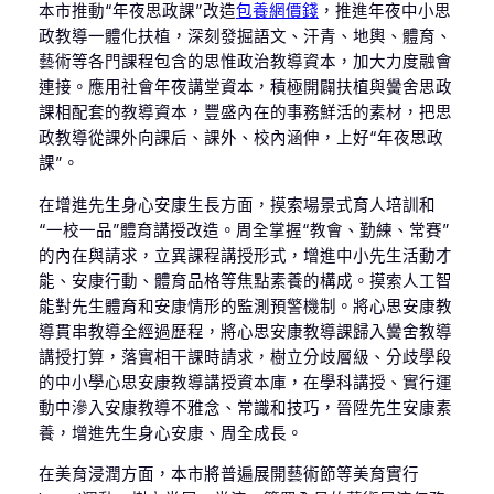
本市推動“年夜思政課”改造
包養網價錢
，推進年夜中小思
政教導一體化扶植，深刻發掘語文、汗青、地輿、體育、
藝術等各門課程包含的思惟政治教導資本，加大力度融會
連接。應用社會年夜講堂資本，積極開闢扶植與黌舍思政
課相配套的教導資本，豐盛內在的事務鮮活的素材，把思
政教導從課外向課后、課外、校內涵伸，上好“年夜思政
課”。
在增進先生身心安康生長方面，摸索場景式育人培訓和
“一校一品”體育講授改造。周全掌握“教會、勤練、常賽”
的內在與請求，立異課程講授形式，增進中小先生活動才
能、安康行動、體育品格等焦點素養的構成。摸索人工智
能對先生體育和安康情形的監測預警機制。將心思安康教
導貫串教導全經過歷程，將心思安康教導課歸入黌舍教導
講授打算，落實相干課時請求，樹立分歧層級、分歧學段
的中小學心思安康教導講授資本庫，在學科講授、實行運
動中滲入安康教導不雅念、常識和技巧，晉陞先生安康素
養，增進先生身心安康、周全成長。
在美育浸潤方面，本市將普遍展開藝術節等美育實行