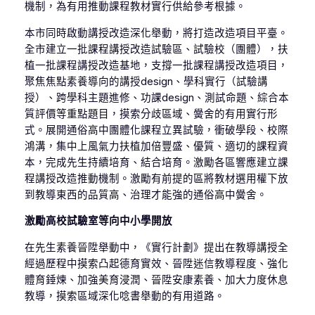
機制，為有用推動課程教材實行供給參考根據。
本市同時啟動講授改造深化舉動，將打造改造項目平臺。
全市建立一批課程講授改造試驗區、試驗校（團體），扶
植一批課程講授改造基地，支撐一批課程講授改造項目，
聚焦焦點素養導向的講授design、學科實行（試驗講
授）、跨學科主題進修、功課design、測試命題、綜合本
質評價等重點題目，摸索分歧區域、黌舍的有用實行形
式。展開通俗高中團體化課程立異試驗，衝破學段、校際
鴻溝，集中上風氣力扶植加倍豐盛、優質、適切的課程資
本，完成先生持續培育、結合培育。激勵各區響應建立課
程講授改造推動機制。激勵有前提的區將教材選用權下放
到教導東西的品質高、治理才能強的通俗高中黌舍。
激勵高校試驗室等向中小學開放
在先生素養晉陞舉動中，《實行計劃》提出在教導講授全
經過歷程中摸索凸起德育實效、晉陞迷信教導程度、強化
體育錘煉、加強美育浸潤、晉陞安康素養、加大力度休息
教導，摸索區域深化唸書舉動的有用道路。