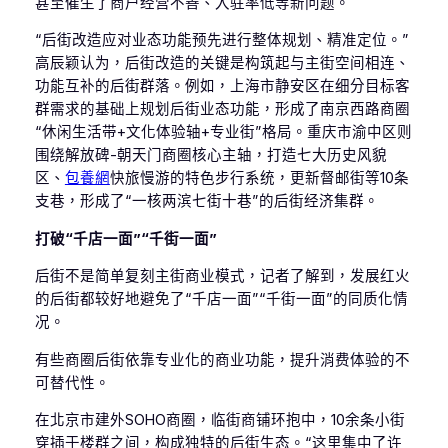
甚至催生了商户经营不善、入驻率低等新问题。
“后街改造应对业态功能预先进行整体规划、精准定位。”
高辰颖认为，后街改造的关键是构筑起与主街空间相连、
功能互补的后街群落。例如，上海市静安区在细分目标客
群需求的基础上规划后街业态功能，形成了南京西路商圈
“休闲生活带+文化体验轴+专业街”格局。重庆市渝中区则
围绕解放碑-朝天门商圈核心主轴，打造七大历史风貌
区、
包養網
快旅慢游的特色步行系统，更新督邮街等10条
支巷，形成了“一核两滨七街十巷”的后街经济集群。
打破“千店一面”“千街一面”
后街不是简单复刻主街商业模式，记者了解到，发展红火
的后街都较好地避免了“千店一面”“千街一面”的同质化情
况。
有些商圈后街依靠专业化的商业功能，提升消费体验的不
可替代性。
在北京市建外SOHO商圈，临街商铺环抱中，10余条小街
穿插于楼群之间，构成独特的后街生态。“这里集中了许