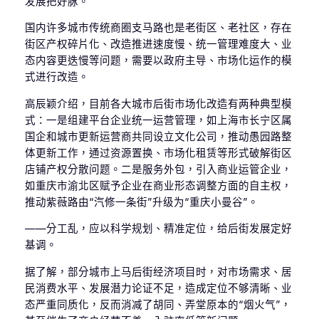
发展把好脉。
国内许多城市传统商圈支马路也是老街区、老社区，存在
街区产权碎片化、改造推进速度慢、统一管理难度大、业
态内容更迭慢等问题，需要以政府主导、市场化运作的模
式进行改造。
高辰颖介绍，目前各大城市后街市场化改造有两种典型模
式：一是组建平台企业统一运营管理，如上海市长宁区属
国企和城市更新运营商共同设立文化公司，推动愚园路整
体更新工作，通过资源置换、市场化租赁等形式破解街区
店铺产权分散问题。二是服务外包，引入商业运管企业，
如重庆市渝北区赋予企业在商业形态调整方面的自主权，
推动紫薇路由“汽修一条街”升级为“重庆小曼谷”。
——分工乱，应以科学规划、精准定位，给后街发展定好
基调。
据了解，部分城市上马后街经济项目时，对市场需求、居
民消费水平、发展潜力论证不足，造成定位不够清晰、业
态严重同质化，反而消减了胡同、弄堂原本的“烟火气”，