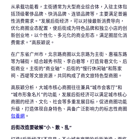
从承载功能看，主街通常为大型商业综合体，入驻主体包
括顶级奢侈品牌、快消品牌、连锁品牌等，主要满足普遍
性消费需求。“发展后街经济，可以对接最新消费导向，
优化商圈业态配置，使后街成为特色品牌和独立小店的创
新创业地，以个性化、多元化的商业形态，满足圈层化消
费需求。”高辰颖说。
在广东省广州市，北京路商圈以北京路为主街、惠福东路
等为辅街，结合越秀书院、李白巷等，打造背巷文化、后
街商业。主街的“商业轴”、后街的“慢行休闲轴”和陈家
祠、西堤等文旅资源，共同构成了商文旅特色型商圈。
高辰颖分析，大城市核心商圈往往兼具“城市会客厅”和
“城市形象名片”的功能，发展后街经济可以满足城市核心
商圈的经济、文化、社会等多重发展目标，促进商圈功能
升级，打造体现自身特色、具备广泛影响力的标志性商圈
包養網
。
后街改造要破解“小、散、乱”