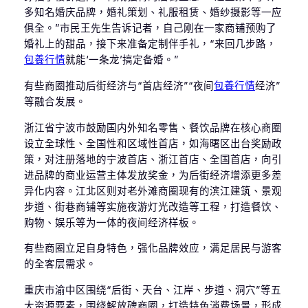
多知名婚庆品牌，婚礼策划、礼服租赁、婚纱摄影等一应
俱全。”市民王先生告诉记者，自己刚在一家商铺预购了
婚礼上的甜品，接下来准备定制伴手礼，“来回几步路，
包養行情
就能‘一条龙’搞定备婚。”
有些商圈推动后街经济与“首店经济”“夜间
包養行情
经济”
等融合发展。
浙江省宁波市鼓励国内外知名零售、餐饮品牌在核心商圈
设立全球性、全国性和区域性首店，如海曙区出台奖励政
策，对注册落地的宁波首店、浙江首店、全国首店，向引
进品牌的商业运营主体发放奖金，为后街经济增添更多差
异化内容。江北区则对老外滩商圈现有的滨江建筑、景观
步道、街巷商铺等实施夜游灯光改造等工程，打造餐饮、
购物、娱乐等为一体的夜间经济样板。
有些商圈立足自身特色，强化品牌效应，满足居民与游客
的全客层需求。
重庆市渝中区围绕“后街、天台、江岸、步道、洞穴”等五
大资源要素，围绕解放碑商圈，打造特色消费场景，形成