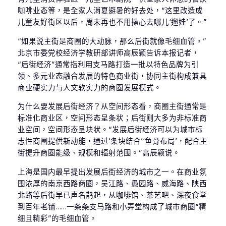
咖啡业态等，是全家人消夏避暑的好去处，“这里改造成
儿童友好街区以后，周末再也不用操心去哪儿‘遛娃’了。”
“如果说主街是商圈的大动脉，那么后街就像毛细血管。”
北京市委党校经济学教研部讲师高辰颖告诉本报记者，
“后街经济”通常指利用支马路打造一批以特色品牌为引
领、多元业态融合发展的特色商业街，协同主街构成兼具
商业硬实力与人文软实力的商圈发展模式。
为什么要发展后街经济？从空间形态看，商圈主街通常是
标准化商业区，空间形态呈条状；后街则大多为非标准商
业空间，空间形态呈块状。“发展后街经济可以为城市标
志性商圈提供新动能，通过‘条块结合’‘鱼骨布局’，配合主
街提升商圈能级、规模和辐射范围。”高辰颖说。
上海是国内最早提出发展后街经济的城市之一。在商业氛
围浓厚的南京西路商圈，吴江路、愚园路、威海路、陕西
北路等后街早已声名鹊起，从咖啡馆、茶艺吧、深夜食堂
到百年老铺……一条条支马路和小弄堂构成了城市商圈“精
细且精彩”的毛细血管。