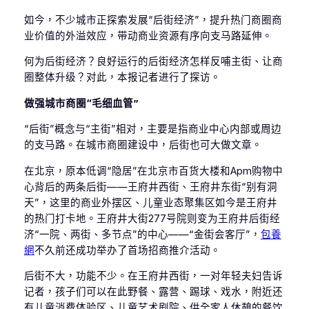
如今，不少城市正探索发展“后街经济”，提升热门商圈商
业价值的外溢效应，带动商业资源有序向支马路延伸。
何为后街经济？良好运行的后街经济怎样反哺主街、让商
圈整体升级？对此，本报记者进行了探访。
做强城市商圈“毛细血管”
“后街”概念与“主街”相对，主要是指商业中心内部或周边
的支马路。在城市商圈建设中，后街也可大做文章。
在北京，原本低调“隐居”在北京市百货大楼和Apm购物中
心背后的两条后街——王府井西街、王府井东街“别有洞
天”，这里的商业外摆区、儿童业态聚集区如今是王府井
的热门打卡地。王府井大街277号院则变为王府井后街经
济“一院、两街、多节点”的中心——“金街会客厅”，
包養
網
不久前还成功举办了首场招商推介活动。
后街不大，功能不少。在王府井西街，一对年轻夫妇告诉
记者，孩子们可以在此野餐、露营、踢球、戏水，附近还
有儿童消费体验区、儿童艺术剧院、供全家人休憩的餐饮