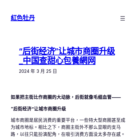
跳
至
紅色牡丹
主
要
內
容
“后街经济”让城市商圈升级
_中国查甜心包養網网
2024 年 3 月 25 日
如果把主街比作商圈的大动脉，后街就像毛细血管——
“后街经济”让城市商圈升级
城市商圈是居民消费的重要平台，一些特大型商圈甚至成
为城市地标。相比之下，商圈主街外不那么显眼的支马
路，以往只能扮演配角，在吸引消费方面没太多存在感。