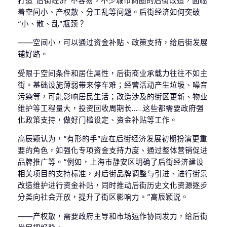
打造“后街经济”不容易。不少城市商圈的后街改造，面临
着空间小、产权散、分工乱等问题。后街经济如何突破
“小、散、乱”瓶颈？
——空间小，可以通过资金补贴、政策支持，给后街发展
铺好路。
受限于空间条件和居住属性，后街商业承载力往往不如主
街。基础设施薄弱带来停车难；经营活动产生垃圾、噪音
污染等，可能影响居民生活；改造涉及的街区更新、物业
维护等工程量大，投资回收周期长……这些都需要政府强
化政策支持，做好门槛设定、资金补贴等工作。
高辰颖认为，“有形的手”应在后街经济发展初期扮演更重
要的角色，如强化专项资金支持力度、通过整体营销促进
品牌推广等。“例如，上海市静安区明确了后街经济建设
相关项目的支持标准，对后街品牌调整与引进、进行街景
改造维护进行资金补贴，同时推动后街历史文化资源逐步
分类向社会开放，提升了街区影响力。”高辰颖说。
——产权散，需要政府主导和市场运作协同发力，给后街