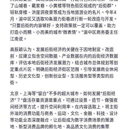
了山城巷、戴家巷、小黄楼等特色街区组成的“后街群”，
轻轨穿楼、洪崖洞夜景等成为当地旅游业的名片。今年4
月，渝中区又选取10条潜力街巷进行新一轮改造与开发。
“只要后街的内容够好，支持政策就一定可以覆盖，助力
打造小而精、小而美的城市‘微表情’。”渝中区商务委主任
江南说。
高辰颖认为，发展后街经济的关键在于因地制宜。改造
前，应建立包含空间数据、产业数据在内的后街经济数据
库，评估本地后街经济发展潜力，结合城市总体规划等划
定重点片区，明确后街经济街区范围，引导发展商业休闲
型、历史文化型、创新创业型、生活服务型等类型的后
街。
北京、上海等“留白”不多的超大城市，如何发展“后街经
济”？“盘活存量资源是重点，可通过设景、造节、做强夜
间经济等方式，提升空间利用率。在内容选取上，将主街
外溢的消费功能与商务、运动、文化、金融、科技、设计
等功能业态深度融合，让后街成为数字消费场景的策源
地、新型消费品牌的孵化地、高品质文化消费的集聚