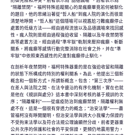
防御兇險和沖突。前者表示為“品德諷喻”，后者表示為
“隔離禁閉”。福柯特殊追蹤關心的是瘋癲畢竟若何被馴化
的題目，他的思緒沿著從“哲人船”到瘋人院的演化而很是
清楚地睜開。“哲人船”這個隱喻可以視尷尬刁難瘋癲停止
處置的低級方法——經由過程流放以及品德諷喻來找回感
性。瘋人院則是經由過程強迫收留、隔離以及年夜禁閉等
高等處置方法，經由過程“準牢獄”軌制來壓抑瘋癲、斬斷
關系，將瘋癲等感情行動完整消除在社會之外，并在“準
牢獄”中依照東西感性的尺度對瘋癲停止馴化。
在剖析年夜禁閉時，福柯特殊器重的是在強迫收留和隔離
的狀態下所構成的特別的權利關系。為此，他提出三個新
概念和一個新方式。所謂新概念，包含：“第三次序”——
在差人與法院之間、在法令邊沿的有序化機制，實在也就
是他在《規訓與處分》這本書中深刻考核的基于規訓的次
序；“隔離權利”——從瘟疫防治到瘋癲禁閉，隔離權利無
處不在，這是一個很有穿透力的概念；“治安法學”——盡
管福柯沒有睜開闡明，但治安法學與誇大小我權力保證的
不受拘束法學以及符合法規公理論顯然分歧，前者更器重
公共次序的保護和社會的平安保證，更頻仍地震用警力，