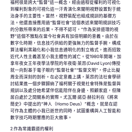
福柯很是誇大“監督”這一概念，經由過程從權利的可視化
到權利對象的可視化這一汗青演化來闡明視野設置對于統
治身手的主要性。當然，視野裝配也組成規訓的基礎方
法。他還直接應用過“監督社會”這個表述來闡明規訓技巧
的分散所帶來的后果。不得不認可，“作為安排道理的視
野”這個不雅點在當今社會具有加倍明顯的意義。由於在
數字化時期，信息技巧供給的更強無力的監督手腕，構成
算法權利黑箱化和小我信息通明化的對立格式，進而招致
近代人性主義甚至小我主體性的滅亡。從1980年開端，加
拿年夜女王年夜學法學院的年夜衛·萊昂(David Lyon)傳授
就一向對基于電子眼的“監督社會”“監督文明”，停止比擬
周全而深刻的剖析。在必定意義上講，萊昂的法社會學研
討結果進一個步驟歸納了福柯關于視覺社會特殊是監督與
規訓以及處分她希望伴侶能陪伴在身邊、照顧家庭，但陳
居白處於之間關系的實際。尤瓦爾·諾亞·赫拉利在《將來
簡史》中提出的“神人（Homo Deus）”概念，就是在認
可作為主體的小我已逝世的同時，試圖重構與人工智能和
數字技巧時期響應的巨大敘事。
2.作為常識霸道的權利