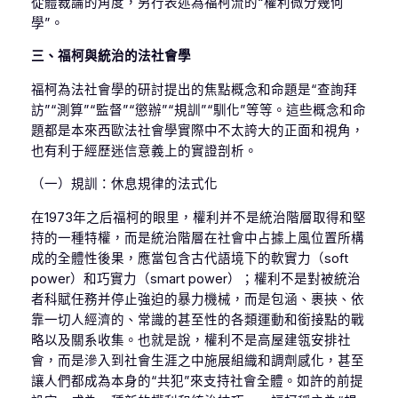
從體裁論的角度，另行表述為福柯流的“權利微分幾何
學”。
三、福柯與統治的法社會學
福柯為法社會學的研討提出的焦點概念和命題是“查詢拜
訪”“測算”“監督”“懲辦”“規訓”“馴化”等等。這些概念和命
題都是本來西歐法社會學實際中不太誇大的正面和視角，
也有利于經歷迷信意義上的實證剖析。
（一）規訓：休息規律的法式化
在1973年之后福柯的眼里，權利并不是統治階層取得和堅
持的一種特權，而是統治階層在社會中占據上風位置所構
成的全體性後果，應當包含古代語境下的軟實力（soft
power）和巧實力（smart power）；權利不是對被統治
者科賦任務并停止強迫的暴力機械，而是包涵、裹挾、依
靠一切人經濟的、常識的甚至性的各類運動和銜接點的戰
略以及關系收集。也就是說，權利不是高屋建瓴安排社
會，而是滲入到社會生涯之中施展組織和調劑感化，甚至
讓人們都成為本身的“共犯”來支持社會全體。如許的前提