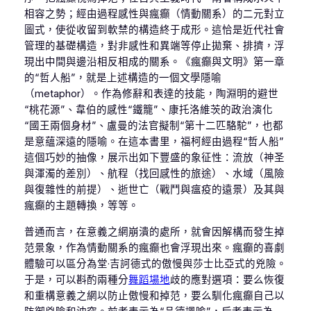
相容之勢；經由過程感性與瘋癲（情動關系）的二元對立
圖式，使從收留到軟禁的構造終于成形。這恰是近代社會
管理的基礎構造，對非感性和異端等停止拋棄、排擠，浮
現出中間與邊沿相反相成的關系。《瘋癲與文明》第一章
的“哲人船”，就是上述構造的一個文學隱喻
（metaphor）。作為修辭和表達的技能，陶淵明的避世
“桃花源”、韋伯的感性“鐵籠”、康托洛維茨的政治演化
“國王兩個身材”、盧曼的法官擬制“第十二匹駱駝”，也都
是意蘊深遠的隱喻。在這本書里，福柯經由過程“哲人船”
這個巧妙的抽像，展示出如下豐盛的象征性：流放（神圣
與渾濁的差別）、航程（找回感性的旅途）、水域（風險
與復雜性的前提）、逝世亡（戰鬥與瘟疫的遠景）及其與
瘋癲的主題轉換，等等。
普通而言，在意義之網崩潰的處所，就會因解構而發生掉
范景象，作為情動關系的瘋癲也會浮現出來。瘋癲的喜劇
體驗可以區分為堂·吉訶德式的傲慢與莎士比亞式的兇險。
于是，可以斟酌兩種分
舞蹈場地
歧的應對選項：要么恢復
和重構意義之網以防止傲慢和掉范，要么馴化瘋癲自己以