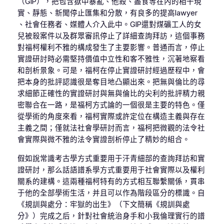
（GIP），把包含獄中暴亂、他殺、盡食等在內的相干現
實、靜態、新聞停止匯集和分散，有良多的提高lawyer
、社會任務者、媒體人介入此中。GIP還對煤礦工人的女
兒被殺案件以及群眾審訊停止了詳細查詢拜訪，這個事務
對福柯權利不雅的構成發生了主要影響。普通而言，停止
實證研討時必需堅持價值中立性和客不雅性，沉著地察看
和剖析景象。可是，福柯在停止實證研討經過歷程中，會
把本身的批評認識很是奪目地凸顯出來。把無與倫比的尋
求細節正確性的實證研討與無與倫比的尖利的批評精力親
密聯合在一路，是福柯方式論的一個很是主要的特色。僅
從學術的角度來看，福柯實際或許定位在構造主義與存在
主義之間；僅就法社會學研討而言，福柯把微觀的法令社
會實際與微不雅的法令實證剖析停止了精妙的組合。
假如說常識考古學方式重要用于汗青細部的查詢拜訪和實
證研討，那么話語譜系學方式重要用于社會實際以及權利
關系的建構。這兩種福柯特有的方式相互聯繫關係，貫串
于他的全部學術生活，并且可以作為階段區分的標識。自
《規訓與處分：牢獄的出生》（下文簡稱《規訓與處
分》）完成之后，針對社會統治身手和小我倫理實行的譜