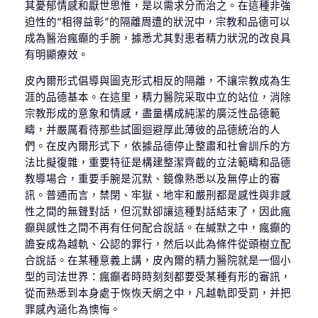
其憂郁情感和厭世思惟，是以需求分而治之。在這種非強
迫性的“相得益彰”的隔離周遭的狀況中，宗教和品德可以
成為醫治瘋癲的手腕，據悉尤其對患者精力狀況的改良具
有明顯療效。
皮內爾形式倡導與圖克形式相反的隔離，不讓宗教成為生
涯的品德基本。在這里，精力醫院采取中立的站位，消除
宗教形成的意象和情感，盡量構成純潔的廣泛性品德範
疇，并嚴厲看待那些試圖迴避厚此薄彼的品德統治的人
們。在皮內爾形式下，依據品德停止整肅和社會訓斥的方
法比擬復雜，重要特征是構建整潔齊截的立法範疇和品德
教導場合，重要手腕是沉默、鏡像熟悉以及無停止的審
訊。普通而言，禁閉、牢獄、地牢和嚴刑都是感性與非感
性之間的無聲對話，但沉默卻讓這種對話結束了，因此瘋
癲與感性之間不再有任何配合說話。在緘默之中，瘋癲的
譫妄成為越軌、公認的罪行，然后以此為條件從頭樹立配
合說話。在某種意義上講，皮內爾的精力醫院就是一個小
型的司法世界：瘋癲者時時刻刻都要受某種有形的審訊，
從而熟悉到本身處于恢恢天網之中，凡越軌即受罰，并把
罪感內涵化為懊悔。