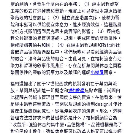
謂的劇情，會發生什麼內在的事務：（1）經由過程威望
主義的形式打消掉業和暴動，現實上可以處理本錢原始積
聚階段的社會題目；（2）樹立資產階層次序，使精力醫
院和牢獄可以供給便宜休息力、進步經濟效益，這種階層
剖析方式顯明遭到馬克思主義實際的影響；（3）經由過
程公共辦事的累贅與懲戒、規訓，完成國度的雙重屬性，
構成所謂美德共和國；（4）在經由過程規訓和教化向社
會嵌進品德的經過歷程中，我們模糊可以看到經濟與品德
的融合、法令與品德的組合。由此可見，在福柯流富有沾
染力和哲理的敘事作風背后，存在剖析禁閉與休息之間聯
繫關係性的靈敏的洞察力以及嚴謹的邏輯
小樹屋
關系。
福柯還提出了關于17世紀西歐的軌制發明在于禁閉與流
放、禁閉與規訓這一組概念和
1對1教學
焦點命題，試圖由
此提醒古代城市管理甚至國度次序的實質。在他看來，恰
是經由過程這種流放、禁閉以及規訓的機制design才使社
會產生從瘋癲到感性、從混沌到次序的演進。那么，這種
管理方法或許次序的基礎構造是什么？福柯歸納綜合為
“收留所+強迫休息的集中營+品德機構”。品德機構是為了
對公民停止教化，強迫休息既可以改革人格又可以進步經