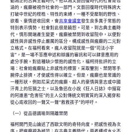
動為止的古典主義時代。他以為文藝回復時代的社會是包
涵的，瘋癲被視作社會的一部門。文藝回復時代特殊誇大
打破中世紀的桎梏、特性的束縛，一種不受壓制的野性、
欲看、豪情迸收回來，會
共享會議室
發生良多異于常態的
特別表示情勢，社會對此很是饒恕。可是，到古典主義時
代，情形開端產生變更，瘋癲被禁閉到收留院中，以便對
感性與非感性停止嚴厲的區分，構成感性與瘋癲的二元對
立格式。在福柯看來，瘋人收留院就是一個“司法小宇
宙”，是一場不答應申述和辯護的審訊和可以肆意應用的
處分手腕。對這種缺少懷抱的感性化，福柯持批評的立
場：社會給瘋癲貼上非感性的標簽，采取鑒別、禁閉等手
腕停止排擠，才使感性得以確立。但是，瘋癲也是常識的
一種形狀，例如尼采式的瘋癲、超人的豪情與意志或中國
汗青上的狂狷之士，以及魯迅在小說《狂人日誌》中描寫
的阿誰患“危害狂”的主人公對傳統文明實質的深入揭穿和
從心底收回的一聲又一聲“救救孩子”的呼吁。
（一）從品德諷喻到隔離禁閉
福柯開門見山論述了西歐文明的奇特向度，把感性視為次
序，把瘋癲視為掉范；在古典主義時代，兩者構成水火不