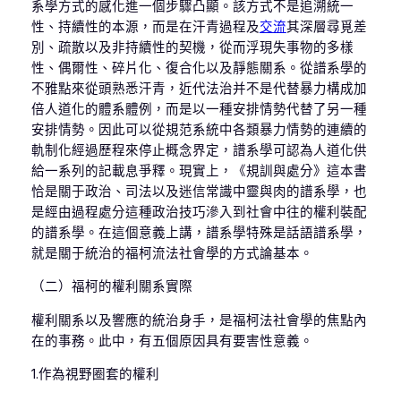
系學方式的感化進一個步驟凸顯。該方式不是追溯統一
性、持續性的本源，而是在汗青過程及
交流
其深層尋覓差
別、疏散以及非持續性的契機，從而浮現失事物的多樣
性、偶爾性、碎片化、復合化以及靜態關系。從譜系學的
不雅點來從頭熟悉汗青，近代法治并不是代替暴力構成加
倍人道化的體系體例，而是以一種安排情勢代替了另一種
安排情勢。因此可以從規范系統中各類暴力情勢的連續的
軌制化經過歷程來停止概念界定，譜系學可認為人道化供
給一系列的記載息爭釋。現實上，《規訓與處分》這本書
恰是關于政治、司法以及迷信常識中靈與肉的譜系學，也
是經由過程處分這種政治技巧滲入到社會中往的權利裝配
的譜系學。在這個意義上講，譜系學特殊是話語譜系學，
就是關于統治的福柯流法社會學的方式論基本。
（二）福柯的權利關系實際
權利關系以及響應的統治身手，是福柯法社會學的焦點內
在的事務。此中，有五個原因具有要害性意義。
1.作為視野圈套的權利