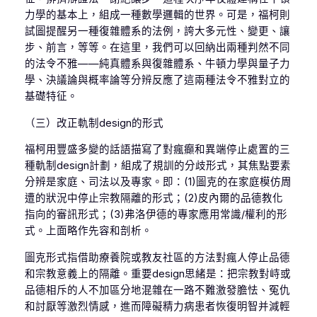
力學的基本上，組成一種數學邏輯的世界。可是，福柯則
試圖提醒另一種復雜體系的法例，誇大多元性、變更、讓
步、前言，等等。在這里，我們可以回納出兩種判然不同
的法令不雅——純真體系與復雜體系、牛頓力學與量子力
學、決議論與概率論等分辨反應了這兩種法令不雅對立的
基礎特征。
（三）改正軌制design的形式
福柯用豐盛多變的話語描寫了對瘋癲和異端停止處置的三
種軌制design計劃，組成了規訓的分歧形式，其焦點要素
分辨是家庭、司法以及專家。即：(1)圖克的在家庭模仿周
遭的狀況中停止宗教隔離的形式；(2)皮內爾的品德教化
指向的審訊形式；(3)弗洛伊德的專家應用常識/權利的形
式。上面略作先容和剖析。
圖克形式指借助療養院或教友社區的方法對瘋人停止品德
和宗教意義上的隔離。重要design思緒是：把宗教對峙或
品德相斥的人不加區分地混雜在一路不難激發膽怯、冤仇
和討厭等激烈情感，進而障礙精力病患者恢復明智并減輕