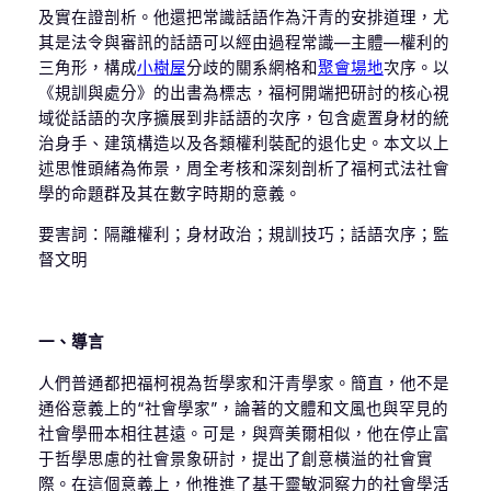
及實在證剖析。他還把常識話語作為汗青的安排道理，尤
其是法令與審訊的話語可以經由過程常識—主體—權利的
三角形，構成
小樹屋
分歧的關系網格和
聚會場地
次序。以
《規訓與處分》的出書為標志，福柯開端把研討的核心視
域從話語的次序擴展到非話語的次序，包含處置身材的統
治身手、建筑構造以及各類權利裝配的退化史。本文以上
述思惟頭緒為佈景，周全考核和深刻剖析了福柯式法社會
學的命題群及其在數字時期的意義。
要害詞：隔離權利；身材政治；規訓技巧；話語次序；監
督文明
一、導言
人們普通都把福柯視為哲學家和汗青學家。簡直，他不是
通俗意義上的“社會學家”，論著的文體和文風也與罕見的
社會學冊本相往甚遠。可是，與齊美爾相似，他在停止富
于哲學思慮的社會景象研討，提出了創意橫溢的社會實
際。在這個意義上，他推進了基于靈敏洞察力的社會學活