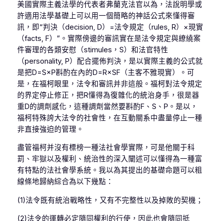
美國實際主義法學的代表者弗蘭克法官以為，法說明學或
許適用法學基礎上可以用一個簡略的神話公式來懂得審
訊，即“判決（decision, D）=法令規定（rules, R）×現實
（facts, F）”。實際傍邊的審訊實在是法令規定與繚繞案
件審理的各類安慰（stimules，S）和法官特性
（personality, P）配合擺佈判決，是以實際主義的公式就
是把D=S×P斟酌在內的D=R×SF（主客不雅現實）。可
是，在福柯眼里，法令和審訊并非這般。福柯對法令規定
的界定停止修正，把R懂得為復雜化的統治身手，很是器
重D的調劑感化，這種調劑當然要斟酌F、S、P。是以，
福柯特殊誇大法令的社會性，在互動關系中盡量停止一種
非直接強迫的管理。
盡管福柯并沒有標榜一種法社會學實際，可是他關于科
罰、牢獄以及權利、統治性的深入闡述可以懂得為一種富
有特點的法社會學系統。我以為其提出的基礎命題可以粗
線條地歸納綜合為以下幾點：
(1)法令既有統治戰略性，又有不完整性以及掉敗的契機；
(2)法令的運轉必定隨同權利的行使，因此也會隨同抵