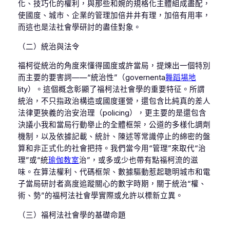
化、技巧化的權利，與那些和婉的規格化主體組成盡配，
使國度、城市、企業的管理加倍井井有理，加倍有用率，
而這也是法社會學研討的盡佳對象。
（二）統治與法令
福柯從統治的角度來懂得國度或許當局，提煉出一個特別
而主要的要害詞——“統治性”（governenta
舞蹈場地
lity）。這個概念彰顯了福柯法社會學的重要特征。所謂
統治，不只指政治構造或國度運營，還包含比純真的差人
法律更狹義的治安治理（policing），更主要的是還包含
決議小我和當局行動舉止的全體框架，公道的多樣化調劑
機制，以及依據記載、統計、陳述等常識停止的綿密的盤
算和非正式化的社會把持。我們當今用“管理”來取代“治
理”或“統
瑜伽教室
治”，或多或少也帶有點福柯流的滋
味。在算法權利、代碼框架、數據驅動惹起聰明城市和電
子當局研討者高度追蹤關心的數字時期，關于統治“權、
術、勢”的福柯法社會學實際或允許以標新立異。
（三）福柯法社會學的基礎命題