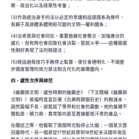
禦、政治化以及政策性考量；
(3)作為統治身手的法以必定的常識和話語譜系為條件，
有賴于真諦體系體例和可變的文明—權利關系；
(4)法老是與社會同在，重要施展社會整合、加強連合的
感化，但有時也會招致社會決裂、惹起斗爭——這種兩面
性剛好表現了法的辯證法；
(5)經由過程技巧手腕停止監督，使社會通明化，不竭進
步國度管理的效力是法制古代化的基礎趨向。
四、感性次序與掉范
《瘋癲與文明：感性時期的瘋癲史》（下文簡稱《瘋癲與
文明》）是福柯皇皇巨著《古典時期猖狂史》的刪減本，
固然篇幅不長，卻惹起了學界和社會的震動。他的基礎不
雅點是，精力病、異常取向甚至異端都是汗青的產品。
在闡述之際，他截取了兩個時光點停止比擬：一個是文藝
回復時代，另一個是從17世紀前葉到18世紀末法國年夜反