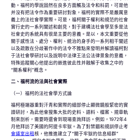
動。福柯的學說固然在良多方面觸及法令和科罰，可是他
并沒有把法令作為重要研討對象，福柯的實際不是嚴厲意
義上的法社會學實際。可是，福柯關于權利和規范的社會
實行史的一系列闡述和創見，對于建構法社會學至多是法
社會史的系統具有很是主要的意義。是以，本文重要從他
關于感性法、處分、權利、統治的身手的一系列相干闡述
以及疏散在分歧著作中的法令不雅點來發明并解讀福柯對
于法社會學研討以及說明中法律王法公法律景象的意義，
特殊追蹤關心他提出的嵌進彼此性并融解于收集之中的
“關系權利”概念。
二、福柯流的法與社會實際
（一）福柯的法社會學方式論
福柯極端器重對汗青和實際的細部停止顯微鏡般緊密的實
證研討，為此他會搜集大批的史料、語料、檔案、規章軌
制來剖析，需要時還會到現場查詢拜訪。例如，1972年4
月他拜訪了美國的阿提卡牢獄。為了對禁錮和規訓停止考
會議室出租
核，他推進建立了“關于牢獄的信息組群”