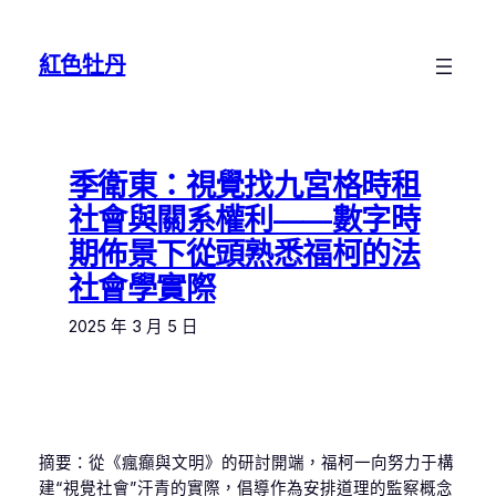
跳
至
紅色牡丹
主
要
內
容
季衛東：視覺找九宮格時租
社會與關系權利——數字時
期佈景下從頭熟悉福柯的法
社會學實際
2025 年 3 月 5 日
摘要：從《瘋癲與文明》的研討開端，福柯一向努力于構
建“視覺社會”汗青的實際，倡導作為安排道理的監察概念