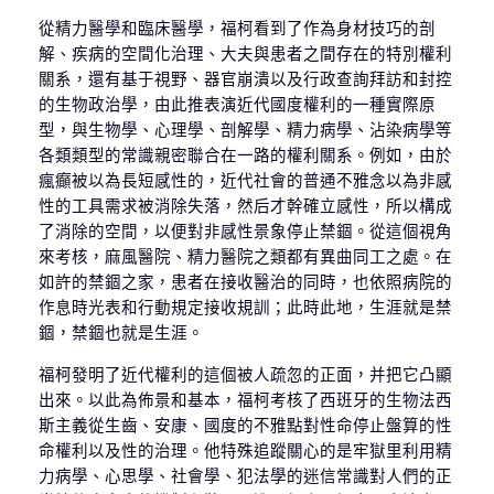
從精力醫學和臨床醫學，福柯看到了作為身材技巧的剖
解、疾病的空間化治理、大夫與患者之間存在的特別權利
關系，還有基于視野、器官崩潰以及行政查詢拜訪和封控
的生物政治學，由此推表演近代國度權利的一種實際原
型，與生物學、心理學、剖解學、精力病學、沾染病學等
各類類型的常識親密聯合在一路的權利關系。例如，由於
瘋癲被以為長短感性的，近代社會的普通不雅念以為非感
性的工具需求被消除失落，然后才幹確立感性，所以構成
了消除的空間，以便對非感性景象停止禁錮。從這個視角
來考核，麻風醫院、精力醫院之類都有異曲同工之處。在
如許的禁錮之家，患者在接收醫治的同時，也依照病院的
作息時光表和行動規定接收規訓；此時此地，生涯就是禁
錮，禁錮也就是生涯。
福柯發明了近代權利的這個被人疏忽的正面，并把它凸顯
出來。以此為佈景和基本，福柯考核了西班牙的生物法西
斯主義從生齒、安康、國度的不雅點對性命停止盤算的性
命權利以及性的治理。他特殊追蹤關心的是牢獄里利用精
力病學、心思學、社會學、犯法學的迷信常識對人們的正