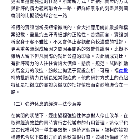
更著重遵從強迫的任務。所謂新方式，是指把實證的方式
與批評的精力親密聯合在一路，把詳細景象的刻畫與列國
軌制的比擬親密聯合在一路。
福柯的實證剖析長短常徹底的，會大批應用統計數據和檔
案記載，盡量究查汗青細部的正確性。普通而言，實證剖
析安身于客不雅性，不太會停止客觀顏色較濃重的批評，
更著重各類組成原因之間因果關系的效能性說明，比擬不
難給人留下但凡實際的就是公道的印象。與此構成對比，
有批評精力的人往往會誇大價值、態度、規范，試圖推動
大馬金刀的改造，紛歧定拘泥于實證剖析。可是，福
家教
柯的批評精力異樣長短常徹底的。他的研討方式上的凸起
特征是把徹底的實證與徹底的批評慎密而奇妙地聯合在一
路。
（二）強迫休息的經濟—法令意義
在禁閉的狀態下，經由過程強迫性休息對人停止改革，在
取得經濟效益的同時實行古代城市的有用管理，這似乎也
是古代權利的一種主要效能。繚繞這個題目，福柯的論證
構造包含以下四個方面的葉秋鎖很好奇，如果她偏離了所