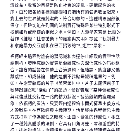
濟效益，收留的目標是防止社會的凌亂、建構感性的次
序，由於把各類各樣的瘋癲和異端所有的強迫收留起來，
剩上去的世界就是純潔的、符合幻想的。這種構思固然很
保守，但確切能在列國的法制實行特殊是某些特別形式下
找到如許或那樣的相似之處。例如，人類學家若昂·比爾的
著作《維塔：社會拋棄下的瘋癲與文明》提醒了軌制暴力
和家庭暴力交互感化在巴西招致的“社逝世”景象。
福柯經由過程對譫妄的潛認識和表達停止細致的實證性話
語剖析，發明瘋癲的實質是偏離感性與深信感性的巧妙組
合。譫妄的話語在情勢上合適邏輯，但結論、態度卻又偏
離感性，組成悖論。他的這個不雅點是鞭辟進里的。例
如，在謝晉執導的片子《芙蓉鎮》中，片子末尾酒瘋子王
秋赫敲鑼召喚“活動了”的鏡頭，恰好表現了某種偏離感性
與深信感性交錯在一路的精力狀況。諸這般類的瘋癲景
象，依福柯的看法，只要經由過程笛卡爾式猜忌主義方式
才幹戰勝。在西歐經典主義時期，恰是經由過程猜忌主義
方式打消了作為感性之眩惑、歪曲、紊亂的非感性，樹立
了一種純真體系的法例，它具有口角清楚、零和游戲的特
征，排擠辯證法、謝絕讓步。這種次序年夜體建構在牛頓