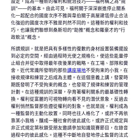
設定，成為一種新的權利和統治技巧——福柯稱之為“規
訓”——的基本。由此可見，福柯關于深深嵌進停止關系
化一起配合的國度次序不雅與韋伯關于高屋建瓴停止合法
化強迫的國度次序不雅是判然不同的。這種新的權利和技
巧，也讓我們聯想到桑斯坦的“助推”概念和羅豪才的“行
政軟法”概念。
所謂規訓，就是把具有多樣性的復數的身材設置裝備擺設
到必定的空間，經由過程時光使之規格化，使這些能量停
止組合并從中取得最年夜後果的戰略。在工場、部隊和黌
舍，近代常識所發明的那些
講座場地
不受拘束的小我，在
接收規律和練習之后成為主體。在這個意義上講，發蒙時
期既發明了不受拘束的概念，也發現了規律和練習的管理
計劃。在這種規訓的深層，孕育著權利關系的最基礎性轉
換。權利從富麗的可視物轉向看不見的潛伏景象，反過去
權利悄然監督那些遵從權利的對象。也就是說，權利成為
一種監督的主動化妝置，同時也往人格化了，或許不再依
靠某小我格，釀成一種社會的彼此感化，或許正式規定與
非正式規定葉秋鎖受朋友邀請參加知識競賽節目，在錄音
過程中的彼此感化。這種不中斷地自發地停止監督的法式