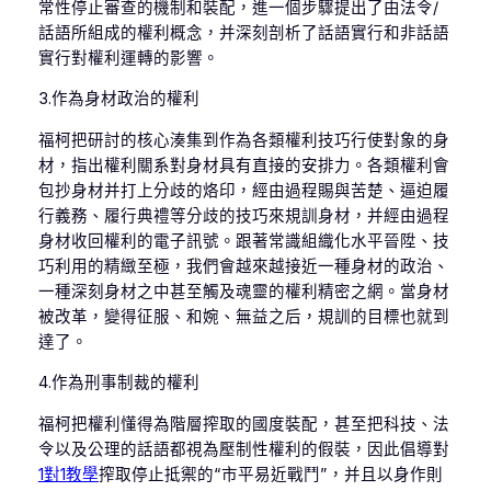
常性停止審查的機制和裝配，進一個步驟提出了由法令/
話語所組成的權利概念，并深刻剖析了話語實行和非話語
實行對權利運轉的影響。
3.作為身材政治的權利
福柯把研討的核心湊集到作為各類權利技巧行使對象的身
材，指出權利關系對身材具有直接的安排力。各類權利會
包抄身材并打上分歧的烙印，經由過程賜與苦楚、逼迫履
行義務、履行典禮等分歧的技巧來規訓身材，并經由過程
身材收回權利的電子訊號。跟著常識組織化水平晉陞、技
巧利用的精緻至極，我們會越來越接近一種身材的政治、
一種深刻身材之中甚至觸及魂靈的權利精密之網。當身材
被改革，變得征服、和婉、無益之后，規訓的目標也就到
達了。
4.作為刑事制裁的權利
福柯把權利懂得為階層搾取的國度裝配，甚至把科技、法
令以及公理的話語都視為壓制性權利的假裝，因此倡導對
1對1教學
搾取停止抵禦的“市平易近戰鬥”，并且以身作則