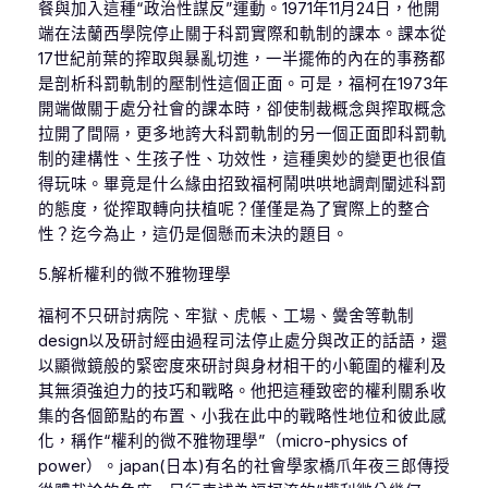
餐與加入這種“政治性謀反”運動。1971年11月24日，他開
端在法蘭西學院停止關于科罰實際和軌制的課本。課本從
17世紀前葉的搾取與暴亂切進，一半擺佈的內在的事務都
是剖析科罰軌制的壓制性這個正面。可是，福柯在1973年
開端做關于處分社會的課本時，卻使制裁概念與搾取概念
拉開了間隔，更多地誇大科罰軌制的另一個正面即科罰軌
制的建構性、生孩子性、功效性，這種奧妙的變更也很值
得玩味。畢竟是什么緣由招致福柯鬧哄哄地調劑闡述科罰
的態度，從搾取轉向扶植呢？僅僅是為了實際上的整合
性？迄今為止，這仍是個懸而未決的題目。
5.解析權利的微不雅物理學
福柯不只研討病院、牢獄、虎帳、工場、黌舍等軌制
design以及研討經由過程司法停止處分與改正的話語，還
以顯微鏡般的緊密度來研討與身材相干的小範圍的權利及
其無須強迫力的技巧和戰略。他把這種致密的權利關系收
集的各個節點的布置、小我在此中的戰略性地位和彼此感
化，稱作“權利的微不雅物理學”（micro-physics of
power）。japan(日本)有名的社會學家橋爪年夜三郎傳授