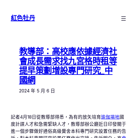
跳
至
紅色牡丹
主
要
內
容
教導部：高校應依據經濟社
會成長需求找九宮格時租等
提早策劃增設專門研究_中
國網
2024 年 5 月 6 日
記者4月18日從教導部得悉，為有的放矢培育
瑜伽場地
國
度計謀人才和急需緊缺人才，教導部辦公廳近日印發關于
進一個步驟做好通俗高級黌舍本科專門研究設置任務的告