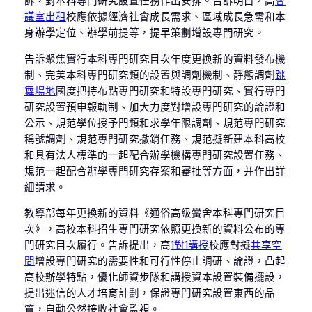
訴，對本科專門研究設置任務作出安排。告訴明白，高
會
議室出租
校應依據經濟社會成長需求、區域成長急需和本
身辦學定位、辦學前提等，提早策劃增設專門研究。
告訴聚焦實行本科專門研究目次年度更換新的資料發布機
制、完美本科專門研究類的設置與調劑機制、靜態調劑
跳
舞場地
國度把持布點專門研究和特設專門研究、實行專門
研究設置預申報軌制、加大力度對增設專門研究的論證和
公示、規范學位授予門類和求學年限調劑、規范專門研究
稱號調劑、規范專門研究撤銷任務、規范擬新建本科高校
和具有法人標準的一起配合辦學機構專門研究設置任務、
規范一起配合辦學專門研究存案和審批等方面，并作出詳
細請求。
教導部每年更換新的資料《通俗高級黌舍本科專門研究目
次》，高校本科招生專門研究依照更換新的資料公布的專
門研究目次履行。告訴提出，高
1對1講授
校應對擬
共享空
間
增設專門研究的需要性和可行性停止調研、論證，凸起
高校辦學特點，優化師資步隊和講授資本設置裝備擺設，
提出迷信的人才培育計劃，保證專門研究設置東西的品
質，自動公然接收社會監視。