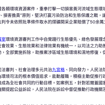
域各類環境資源案件，重拳打擊一切損害黃河流域生態環
、損害擔責”原則，堅決打贏污染防治和生態保護之戰，讓
法判令未依照批準條件取水的煤礦開采企業賠償了50余萬
議室
環境資源審判工作中自覺踐行生態優先、綠色發展理
社會效果、生態效果和法律效果有機統一，以司法之力助
動，全部實施拆除，助推案涉區域生態環境和濕地修復，
司法審判、社會治理多元共治
九宮格
、同向發力。人民法
為環境司法的根本價值追求，能動履職，積極主動促推行
境成為全社會共同的行動目標。如案例五，針對若爾蓋國
機關提起公益訴訟，人民法院在訴訟中督促推動行政機關