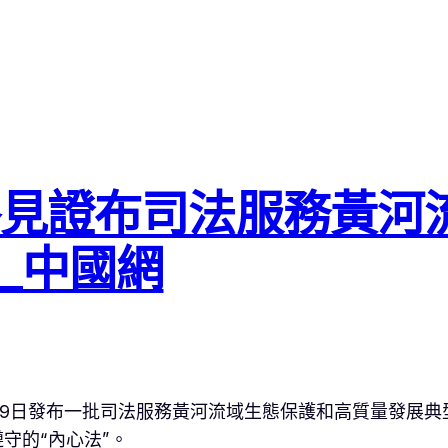
格見證布司法服務黃河
_中國網
院29日發布一批司法服務黃河流域生態保護和高質量發展
守的“內心法”。