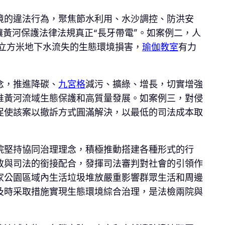
境的違法行為，聚焦節水利用、水沙調控、防洪安
黃河保護法律法規真正“長牙帶電”。如案例二，人
立方米地下水流失的生態環境損害，
瑜伽教室
有力
念，推進降碳、
九宮格
減污、擴綠、增長，切實增強
推黃河流域生態保護和高質量發展。如案例三，對侵
促使該案以撤訴方式圓滿解決，以最低的司法成本取
院堅持協同治理理念，積極推動搭建各種形式的行
政與司法的銜接配合，發揮司法審判對社會的引領作
家公園區域內生活垃圾堆放嚴重影響群眾生活和周邊
及時采取措施實現生態環境綜合治理，是法檢兩院與