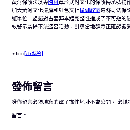
黃河保護法以專
時租
章形式對文化的保護傳承弘揚
加大黃河文化遺產和紅色文化
瑜伽教室
遺跡司法保
護單位，盜掘對古墓葬本體完整性造成了不可逆的
效警示震懾不法盜墓活動，引導當地群眾正確認識
admin
[db:标签]
發佈留言
發佈留言必須填寫的電子郵件地址不會公開。
必填
留言
*