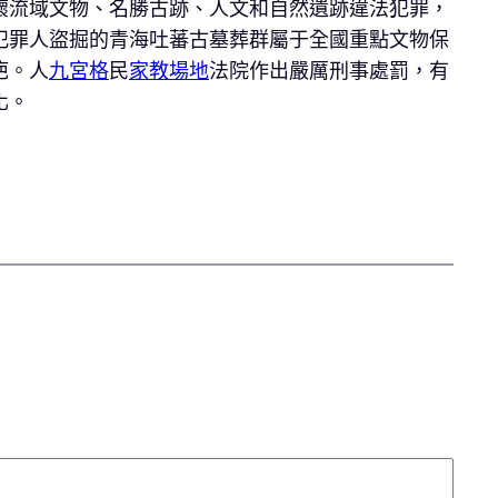
壞流域文物、名勝古跡、人文和自然遺跡違法犯罪，
犯罪人盜掘的青海吐蕃古墓葬群屬于全國重點文物保
疤。人
九宮格
民
家教場地
法院作出嚴厲刑事處罰，有
化。