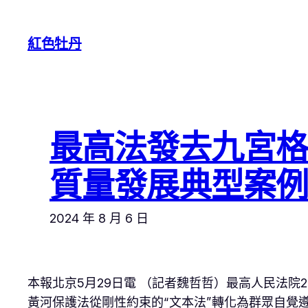
跳
至
紅色牡丹
主
要
內
容
最高法發去九宮
質量發展典型案例
2024 年 8 月 6 日
本報北京5月29日電 （記者魏哲哲）最高人民法
黃河保護法從剛性約束的“文本法”轉化為群眾自覺遵