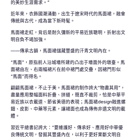
的美妙生涯需求。”
近年來，衣飾國潮涌動，出生于遼宋時代的馬面裙，融會
傳統與古代，成為當下新時髦。
馬面裙走紅，背后是耐久彌新的平易近族聰明，折射出文
明自負不竭加強。
——傳承古韻，馬面裙儲藏豐盛的汗青文明內在。
“馬面”，原指前人沿城墻所建的凸出于墻面外的墩臺。馬
面裙由左、右兩幅裙片在前中裙門處交疊，因裙門形似
“馬面”而得名。
翩翩馬面裙，不止于美。馬面裙的制作誇大“物盡其用”，
盡量應用整幅面料折疊、拼縫，簡直不裁剪，恰是中華平
易近族以衣載道、節省美德的表現；馬面裙design融進螺
鈿、皮影、中藥等元素，讓裙面也成為傳佈非遺文明的載
體。
習近平總書記誇大：“要維護好、傳承好、應用好中華優
良傳統文明，發掘其豐盛內在，以利于更好果斷文明自