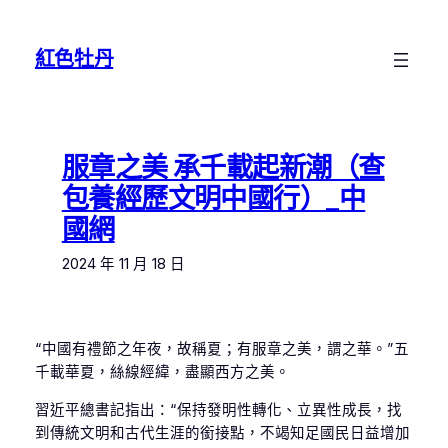
跳
至
紅色牡丹
主
要
內
容
服章之美 承千載起新潮（查
包養經歷文明中國行）_中
國網
2024 年 11 月 18 日
“中國有禮節之年夜，故稱夏；有服章之美，謂之華。”五
千載華夏，絲線經緯，盡顯西方之美。
習近平總書記指出：“保持發明性轉化、立異性成長，找
到傳統文明和古代生涯的銜接點，不竭知足國民日益增加