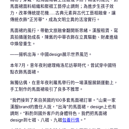
馬面裙面料組織和壓褶工藝停止調劑；為進步生孩子效
力，改革傳統提花機……古典元素與古代工藝相融會，讓
傳統衣飾“正芳華”，成為文明立異的活潑實行。
馬面裙的風行，帶動文旅融會翻開新思緒。漢服租賃、寫
真拍攝蓬勃成長，陳舊的中華衣飾在立異驅動、財產進級
中煥發重生。
——揚帆出海，中國design展示世界風范。
本年7月，意年夜利總理梅洛尼訪華時代，曾試穿中國特
點衣飾馬面裙。
無獨佔偶，在意年夜利羅馬舉行的一場漢服展銷運動上，
手工制作的馬面裙吸引了良多不雅眾。
“我們接到了來自英國的100多套馬面裙訂單。”山東一家
漢服brand的擔任人說，“出海”的馬面裙，design上也有
調劑，“斟酌到國外客戶的身體特色，我們把馬面裙
design到七褶、八褶、九褶
包養行情
。”