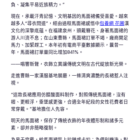
負、凝集平易近族精力。”
現在，承載汗青記憶、文明基因的馬面裙備受喜愛。越來
越多人“尋衣問道”，經由過程馬面裙感悟中
包養網 花圃
漢
文化的深摯底蘊。在福建泉州，頭戴簪花、身著馬面裙的
游人川流不息；在山東曹縣，馬面裙訂單不竭，廠商開足
馬力、加緊趕工。本年初有電商平臺數據顯示，曩昔一
年，馬面裙訂單量同比增加841%。
——唱響新聲，衣飾立異讓傳統文明在古代綻放新光榮。
走進曹縣一家漢服基地展廳，一條清爽濃艷的長裙惹人注
視。
“這款長裙應用仿醋酸面料制作，對照傳統馬面裙，沒有
褶、更輕浮，垂墜感更強，合適全年紀段的女性花費者日
常穿戴。”基地擔任人先容。
明天的馬面裙，保存了傳統衣飾的年夜體形制和諸多元
素，卻并非簡略復制。
為易于穿戴，給馬面裙裝上拉鏈或卡扣；為便利機洗，對