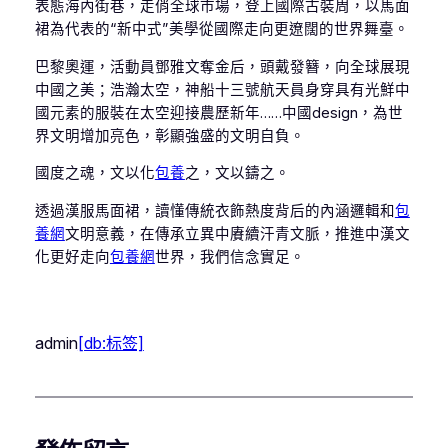
表態海內街巷，走俏全球市場，登上國際古裝周，以馬面
裙為代表的“新中式”美學從國際走向更遼闊的世界舞臺。
巴黎奧運，活動員鄧雅文奪金后，頭戴發簪，向全球展現
中國之美；浩瀚太空，神船十三號航天員身穿具有光鮮中
國元素的服裝在太空迎接農歷新年……中國design，為世
界文明增加亮色，彰顯強盛的文明自負。
國度之魂，文以化
包養
之，文以鑄之。
透過漢服馬面裙，讀懂傳統衣飾熱度背后的內涵邏輯和
包
養網
文明意義，在傳承立異中賡續汗青文脈，推進中漢文
化更好走向
包養網
世界，我們信念實足。
admin
[db:标签]