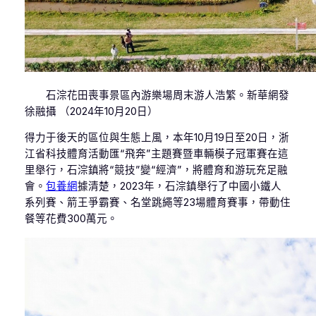
石淙花田喪事景區內游樂場周末游人浩繁。新華網發
徐融攝 （2024年10月20日）
得力于後天的區位與生態上風，本年10月19日至20日，浙
江省科技體育活動匯“飛奔”主題賽暨車輛模子冠軍賽在這
里舉行，石淙鎮將“競技”變“經濟”，將體育和游玩充足融
會。
包養網
據清楚，2023年，石淙鎮舉行了中國小鐵人
系列賽、箭王爭霸賽、名堂跳繩等23場體育賽事，帶動住
餐等花費300萬元。