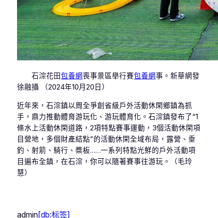
石淙花田
包養網
喪事景區舉行賽
包養網
事。新華網發
徐融攝 （2024年10月20日）
近年來，石淙鎮以周全爭創省級戶外活動休閑鄉鎮為抓
手，鼎力推動體育游玩化、游玩體育化。石淙鎮發布了“1
條水上活動休閑道路，2項特點賽事運動，3個活動休閑項
目營地，多個財產結點”的活動休閑全域布局，露營、垂
釣、射箭、騎行、槳板……一系列特點光鮮的戶外活動項
目遍布全鎮，在石淙，你可以隨著賽事往游玩。（毛玲
慧）
admin
[db:标签]