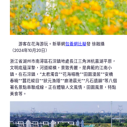
游客在花海游玩。新華網
包養網比擬
發 徐融攝
（2024年10月20日）
浙江省湖州市南潯區石淙鎮地處長江三角洲杭嘉湖平原，
文明底蘊深摯，河道縱橫，景致秀麗，是典範的江南小
鎮。在石淙鎮，“太君濁音”“花海唱晚”“田園漫居”“安橋
春曉”“蠶花縱目”“狀元漁隱”“廊港晨光”“凡石遺韻”等八個
著名景點串聯成線，正在體驗人文風情，田園風景，特點
美食等。