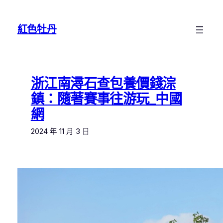
跳
至
紅色牡丹
主
要
內
容
浙江南潯石查包養價錢淙
鎮：隨著賽事往游玩_中國
網
2024 年 11 月 3 日