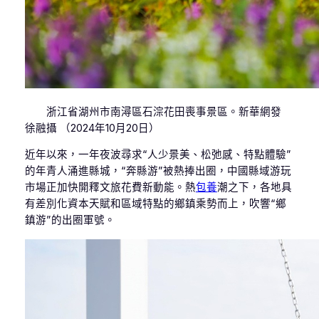
浙江省湖州市南潯區石淙花田喪事景區。新華網發
徐融攝 （2024年10月20日）
近年以來，一年夜波尋求“人少景美、松弛感、特點體驗”
的年青人涌進縣城，“奔縣游”被熱捧出圈，中國縣域游玩
市場正加快開釋文旅花費新動能。熱
包養
潮之下，各地具
有差別化資本天賦和區域特點的鄉鎮乘勢而上，吹響“鄉
鎮游”的出圈軍號。