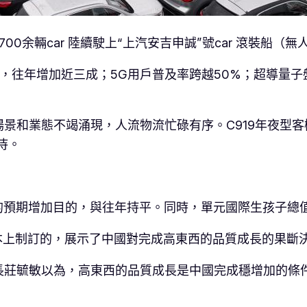
700余輛car 陸續駛上“上汽安吉申誠”號car 滾裝船（
微弱，往年增加近三成；5G用戶普及率跨越50%；超導量
景和業態不竭涌現，人流物流忙碌有序。C919年夜型客
待。
的預期增加目的，與往年持平。同時，單元國際生孩子總值
本上制訂的，展示了中國對完成高東西的品質成長的果斷
長莊毓敏以為，高東西的品質成長是中國完成穩增加的條