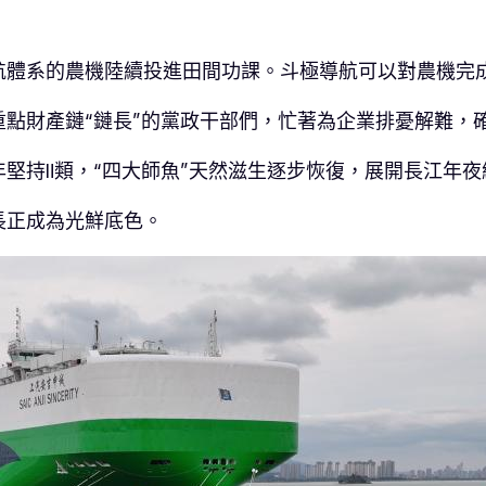
航體系的農機陸續投進田間功課。斗極導航可以對農機完
點財產鏈“鏈長”的黨政干部們，忙著為企業排憂解難，
堅持Ⅱ類，“四大師魚”天然滋生逐步恢復，展開長江年
長正成為光鮮底色。