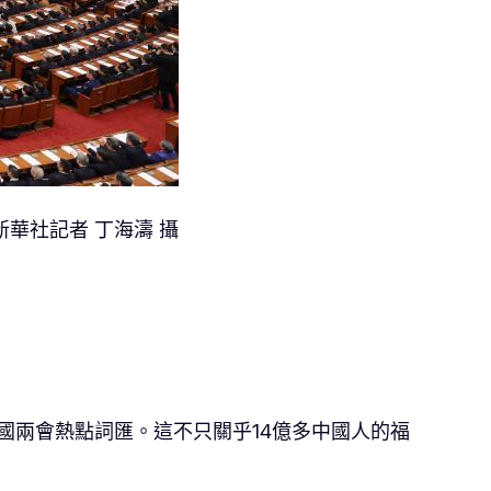
華社記者 丁海濤 攝
全國兩會熱點詞匯。這不只關乎14億多中國人的福