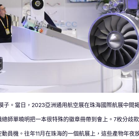
機模子。當日，2023亞洲通用航空展在珠海國際航展中間揭
職總師單曉明把一本很特殊的徽章冊帶到會上。7枚分歧
動員機。往年11月在珠海的一個航展上，這些產物年夜