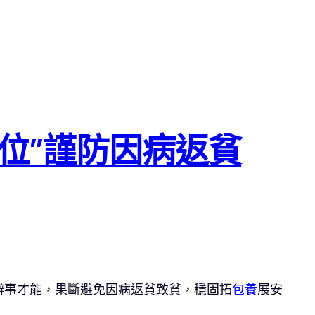
位”謹防因病返貧
辦事才能，果斷避免因病返貧致貧，穩固拓
包養
展安