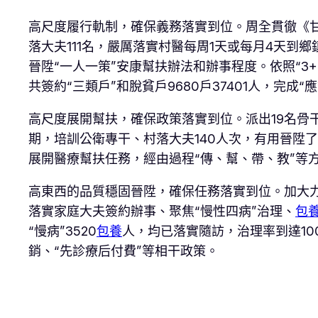
高尺度履行軌制，確保義務落實到位。周全貫徹《
落大夫111名，嚴厲落實村醫每周1天或每月4天到
晉陞“一人一策”安康幫扶辦法和辦事程度。依照“
共簽約“三類戶”和脫貧戶9680戶37401人，完成“
高尺度展開幫扶，確保政策落實到位。派出19名骨
期，培訓公衛專干、村落大夫140人次，有用晉陞
展開醫療幫扶任務，經由過程“傳、幫、帶、教”等
高東西的品質穩固晉陞，確保任務落實到位。加大
落實家庭大夫簽約辦事、聚焦“慢性四病”治理、
包
“慢病”3520
包養
人，均已落實隨訪，治理率到達1
銷、“先診療后付費”等相干政策。