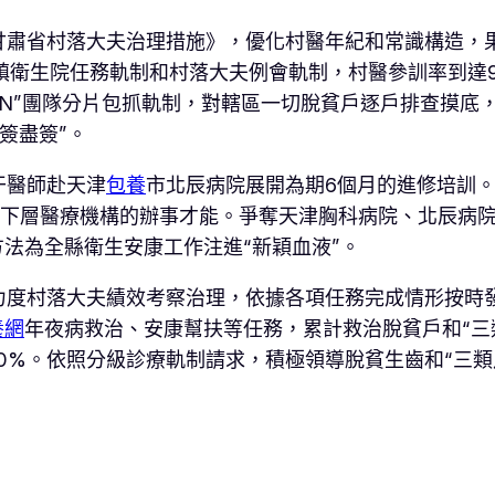
甘肅省村落大夫治理措施》，優化村醫年紀和常識構造，
鄉鎮衛生院任務軌制和村落大夫例會軌制，村醫參訓率到達9
3+N”團隊分片包抓軌制，對轄區一切脫貧戶逐戶排查摸
應簽盡簽”。
干醫師赴天津
包養
市北辰病院展開為期6個月的進修培訓
了下層醫療機構的辦事才能。爭奪天津胸科病院、北辰病
方法為全縣衛生安康工作注進“新穎血液”。
力度村落大夫績效考察治理，依據各項任務完成情形按時發
養網
年夜病救治、安康幫扶等任務，累計救治脫貧戶和“三類
00%。依照分級診療軌制請求，積極領導脫貧生齒和“三