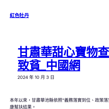
跳
至
紅色牡丹
主
要
內
容
甘肅華甜心寶物查
致貧_中國網
2024 年 10 月 3 日
本年以來，甘肅華池縣依照“義務落實到位、政策落
康幫扶結果。