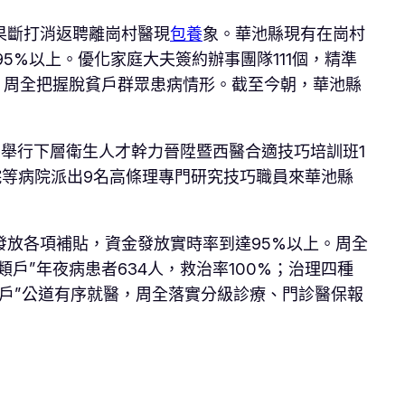
果斷打消返聘離崗村醫現
包養
象。華池縣現有在崗村
5%以上。優化家庭大夫簽約辦事團隊111個，精準
底，周全把握脫貧戶群眾患病情形。截至今朝，華池縣
。舉行下層衛生人才幹力晉陞暨西醫合適技巧培訓班1
院等病院派出9名高條理專門研究技巧職員來華池縣
放各項補貼，資金發放實時率到達95%以上。周全
戶”年夜病患者634人，救治率100%；治理四種
類戶”公道有序就醫，周全落實分級診療、門診醫保報