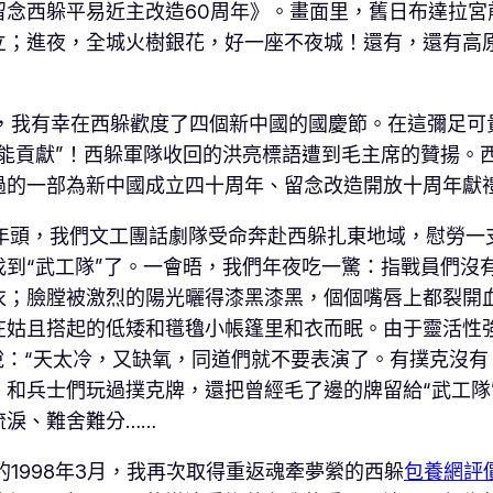
西躲平易近主改造60周年》。畫面里，舊日布達拉宮
立；進夜，全城火樹銀花，好一座不夜城！還有，還有高
，我有幸在西躲歡度了四個新中國的國慶節。在這彌足可貴
能貢獻”！西躲軍隊收回的洪亮標語遭到毛主席的贊揚。
過的一部為新中國成立四十周年、留念改造開放十周年獻
年頭，我們文工團話劇隊受命奔赴西躲扎東地域，慰勞一
找到“武工隊”了。一會晤，我們年夜吃一驚：指戰員們沒
衣；臉膛被激烈的陽光曬得漆黑漆黑，個個嘴唇上都裂開
在姑且搭起的低矮和氆氌小帳篷里和衣而眠。由于靈活性
說：“天太冷，又缺氧，同道們就不要表演了。有撲克沒有？
和兵士們玩過撲克牌，還把曾經毛了邊的牌留給“武工隊”
流淚、難舍難分……
1998年3月，我再次取得重返魂牽夢縈的西躲
包養網評