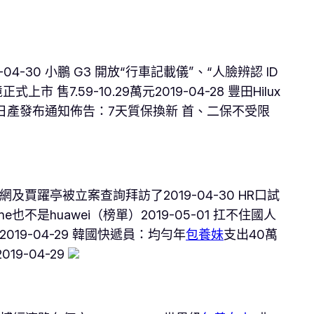
04-30 小鵬 G3 開放“行車記載儀”、“人臉辨認 ID
上市 售7.59-10.29萬元2019-04-28 豐田Hilux
 春風日產發布通知佈告：7天質保換新 首、二保不受限
視網及賈躍亭被立案查詢拜訪了2019-04-30 HR口試
也不是huawei（榜單）2019-05-01 扛不住國人
019-04-29 韓國快遞員：均勻年
包養妹
支出40萬
9-04-29