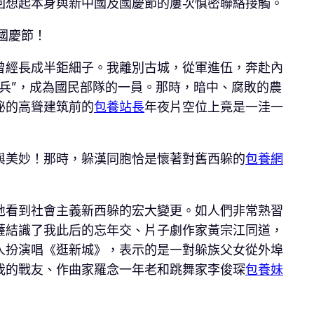
回想起本身與新中國及國慶節的屢次慎密聯絡接觸。
國慶節！
經長成半鉅細子。我離別古城，從軍進伍，奔赴內
兵”，成為國民部隊的一員。那時，暗中、腐敗的農
秘的高聳建筑前的
包養站長
年夜片空位上竟是一洼一
美妙！那時，躲漢同胞恰是懷著對舊西躲的
包養網
地看到社會主義新西躲的宏大變更。如人們非常熟習
薩結識了我此后的忘年交、片子劇作家黃宗江同道，
人扮演唱《逛新城》，表示的是一對躲族父女從外埠
我的戰友、作曲家羅念一年老和跳舞家李俊琛
包養妹