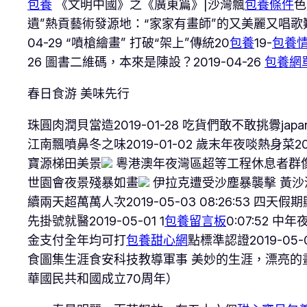
包養
《文明中國》之《廣東篇》|沙灣飄
包養條件
色
遺”熱貢藝術發源地：“家家有畫師”的又美麗又唱歌難
04-29 “噴槍繪畫” 打破“架上”傳統20
包養
19-
包養
26 圖書二維碼，本來是陳設？2019-04-26
包養網
春日食游 美味先行
珠圓肉潤貝當造2019-01-28 吃貨們敢不敢挑釁japan(
江南飄噴鼻冬之味2019-01-02 歲末年夜啖熱身菜2018-
寶源梯田美景
粵港澳年夜灣區超等工程休息者群
世園會夜景殘暴如畫
伊拉克遭受沙塵暴襲擊 黃沙
續兩天超萬萬人次2019-05-03 08:26:53 四
先掛號就醫2019-05-01 1
包養留言板
0:07:52 中
金支付全年均可打
包養甜心網
點標準認證2019-05-01
食圖集生涯食安科技教導軍事 美妙的生涯，漂亮的
華國民共和國成立70周年）