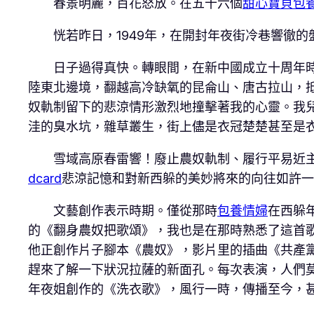
春景明麗，百花怒放。在五十六個
甜心寶貝包
恍若昨日，1949年，在開封年夜街冷巷響徹的
日子過得真快。轉眼間，在新中國成立十周年時，
陸東北邊境，翻越高冷缺氧的昆侖山、唐古拉山，抵
奴軌制留下的悲涼情形激烈地撞擊著我的心靈。我
洼的臭水坑，雜草叢生，街上儘是衣冠楚楚甚至是
雪域高原春雷響！廢止農奴軌制、履行平易近主
dcard
悲涼記憶和對新西躲的美妙將來的向往如許一
文藝創作表示時期。僅從那時
包養情婦
在西躲
的《翻身農奴把歌頌》，我也是在那時熟悉了這首
他正創作片子腳本《農奴》，影片里的插曲《共產
趕來了解一下狀況拉薩的新面孔。每次表演，人們
年夜姐創作的《洗衣歌》，風行一時，傳播至今，