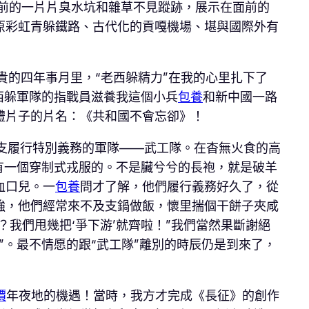
前的一片片臭水坑和雜草不見蹤跡，展示在面前的
原彩虹青躲鐵路、古代化的貢嘎機場、堪與國際外有
的四年事月里，“老西躲精力”在我的心里扎下了
西躲軍隊的指戰員滋養我這個小兵
包養
和新中國一路
禮片子的片名：《共和國不會忘卻》！
支履行特別義務的軍隊——武工隊。在杳無火食的高
有一個穿制式戎服的。不是臟兮兮的長袍，就是破羊
血口兒。一
包養
問才了解，他們履行義務好久了，從
強，他們經常來不及支鍋做飯，懷里揣個干餅子夾咸
我們甩幾把‘爭下游’就齊啦！”我們當然果斷謝絕
。最不情愿的跟“武工隊”離別的時辰仍是到來了，
價
年夜地的機遇！當時，我方才完成《長征》的創作