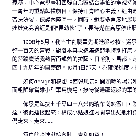
義務，中心電視臺和西躲自治區結合籌拍的電視持
十周年的重點獻禮劇目。保持汗青唯心主義，經由
否決決裂，保護內陸同一，同時，還要多角度地展
娃娃究竟曾經是個“長幼伙”了，長時光在高原停止
1998年5月，我率主創職員先期進躲考核、選景
整一百天的奮戰，對腳本再次逐集逐節地特別打磨，
的萍蹤廣泛我熟習而親熱的拉薩、日喀則、昌都、
四十九周年的國慶節。10月1日那天，為確保進度
如何design和構想《西躲風云》開頭時的場景
而粗陋確當雄小型軍用機場，接待從邊疆返躲的軍
佈景是海拔七千零四十八米的瓊布崗熱雪山，皚皚
達，彼此連接起來，構成小姑娘進內間拿出奶瓶和
們走來、走來……
雪白的哈達獻給內陸！吉利如意！