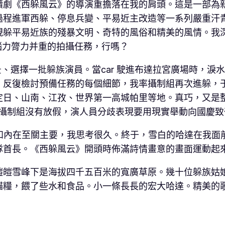
續劇《西躲風云》的導演重擔落在我的肩頭。這是一部為
過程進軍西躲、停息兵變、平易近主改造等一系列嚴重汗
現躲平易近族的殘暴文明、奇特的風俗和精美的風情。我
腦力膂力并重的拍攝任務，行嗎？
、選擇一批躲族演員。當car 駛進布達拉宮廣場時，淚
反復檢討預備任務的每個細節，我率攝制組再次進躲，于1
定日、山南、江孜、世界第一高城帕里等地。真巧，又是
，攝制組沒有放假，演人員分歧表現要用現實舉動向國慶致
和內在至關主要，我思考很久。終于，雪白的哈達在我面
隊首長。《西躲風云》開頭時佈滿詩情畫意的畫面運動起
雪峰下是海拔四千五百米的寬廣草原。幾十位躲族姑娘
貓糧，餵了些水和食品。小一條長長的宏大哈達。精美的