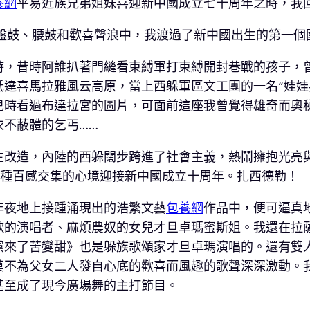
養網
平易近族兄弟姐妹喜迎新中國成立七十周年之時，我
盤鼓、腰鼓和歡喜聲浪中，我渡過了新中國出生的第一個
昔時阿誰扒著門縫看束縛軍打束縛開封巷戰的孩子，曾
達喜馬拉雅風云高原，當上西躲軍區文工團的一名“娃娃
兒時看過布達拉宮的圖片，可面前這座我曾覺得雄奇而奧
衣不蔽體的乞丐……
改造，內陸的西躲闊步跨進了社會主義，熱鬧擁抱光亮與
種百感交集的心境迎接新中國成立十周年。扎西德勒！
年夜地上接踵涌現出的浩繁文藝
包養網
作品中，便可逼真
歌的演唱者、麻煩農奴的女兒才旦卓瑪蜜斯姐。我還在拉
黨來了苦變甜》也是躲族歌頌家才旦卓瑪演唱的。還有雙
莫不為父女二人發自心底的歡喜而風趣的歌聲深深激動。
甚至成了現今廣場舞的主打節目。