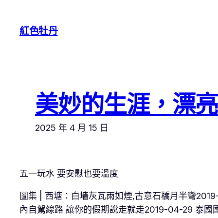
跳
至
紅色牡丹
主
要
內
容
美妙的生涯，漂
2025 年 4 月 15 日
五一玩水 要安慰也要溫度
圖集 | 西塘：白墻灰瓦雨如煙,古意石橋月半彎2019-
內自駕線路 讓你的假期說走就走2019-04-29 泰國