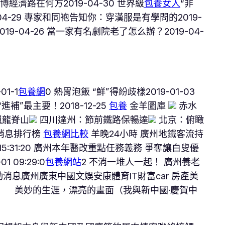
經濟路在何方2019-04-30 世界級
包養女人
“非
-29 專家和同袍告知你：穿漢服是有學問的2019-
9-04-26 當一家有名劇院老了怎么辦？2019-04-
1-1
包養網
0 熱胃泡飯 “鮮”得紛歧樣2019-01-03
“進補”最主要！2018-12-25
包養
金羊圖庫
赤水
飄龍脊山
四川達州：節前鐵路保暢達
北京：俯瞰
消息排行榜
包養網比較
羊晚24小時 廣州地鐵客流持
 15:31:20 廣州本年醫改重點任務義務 爭奪讓白叟優
09:29:0
包養網站
2 不消一堆人一起！ 廣州養老
動消息廣州廣東中國文娛安康體育IT財富car 房產美
> 美妙的生涯，漂亮的畫面（我與新中國·慶賀中