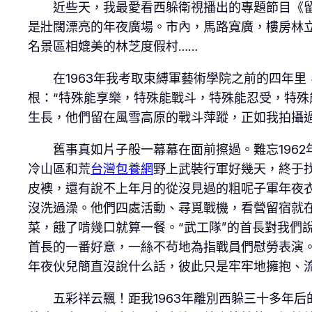
近些天，我最愛看西躲衛視播出的專題節目《留念
是壯闊漂亮的年夜廣場。市內，馬路寬廣，樓房林
名景區相媲美的林芝度假村……
在1963年我考取束縛軍藝術學院之前的四年里
根：“特殊能享樂，特殊能戰斗，特殊能忍受，特殊
生長，他們留在風雪高原的戰斗萍蹤，正如我拍攝
舊事真如片子般一幕幕在面前擦過。難忘1962
冷山區和荒
台灣包養網
野上武裝行軍好幾天，終于
皮襖，還有說不上年月的從沒見過的粗呢子軍年夜
沒洗過澡。他們四處活動、尋覓戰機，看營留宿就
菜，餓了啃幾口就算一餐。“武工隊”的首長對我們
首長的一番好意，一絲不茍地為指戰員們慰勞表演。
年夜伙兒簡直沒說什么話，彼此只是牢牢地擁抱、
五彩祥云飄！距我1963年離別西躲三十多年后的