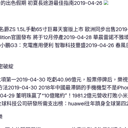
的出色假期 初夏長途游最佳指南2019-04-26
 名爵ZS 1.5L手動65寸巨幕天窗版上市 歐洲同步出售2019-
ition官圖發布 將于12月停產2019-04-28 華晨雷諾不雅境正式
體驗小鵬G3：充電應用便利 智聯科技豐盛2019-04-26
密破綻
獲六項第一2019-04-30 吃虧40.96億元，股票停牌后，樂
19-04-30 2018年中國最滯銷的手機機型不是iPhone
29 董明珠贏了“10億賭約”！1981.2億元營收打敗小米2
 全球科技公司研發所需支出榜：huawei往年躋身全球第四201
樂