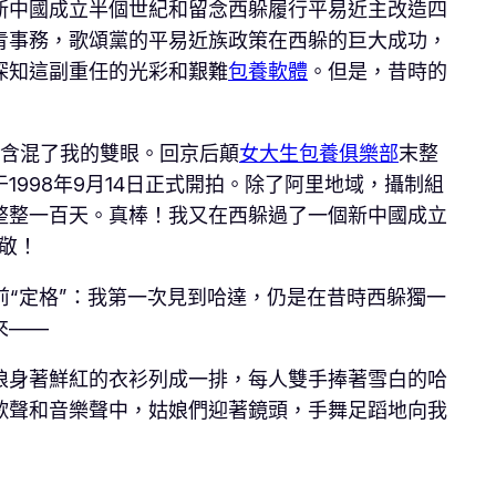
新中國成立半個世紀和留念西躲履行平易近主改造四
青事務，歌頌黨的平易近族政策在西躲的巨大成功，
深知這副重任的光彩和艱難
包養軟體
。但是，昔時的
水含混了我的雙眼。回京后顛
女大生包養俱樂部
末整
998年9月14日正式開拍。除了阿里地域，攝制組
整整一百天。真棒！我又在西躲過了一個新中國成立
敬！
前“定格”：我第一次見到哈達，仍是在昔時西躲獨一
來——
身著鮮紅的衣衫列成一排，每人雙手捧著雪白的哈
歌聲和音樂聲中，姑娘們迎著鏡頭，手舞足蹈地向我