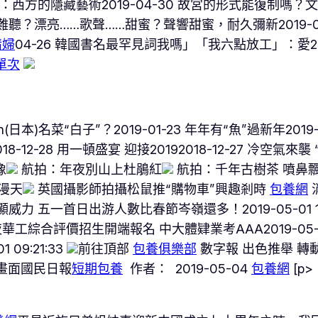
：西方的隱藏藝術2019-04-30 故宮的形式能復制嗎？文博
聽？漂亮……歌聲……甜蜜？聲響甜蜜，耐久彌新2019-04
情婦
04-26 韓國書名最罕見詞我嗎」「我六點放工」：愛201
單次
日本)名菜“白子”？2019-01-23 年年有“魚”過新年2019-0
12-28 用一頓盛宴 迎接20192018-12-27 冷空氣來襲 
像
航拍：年夜別山上杜鵑紅
航拍：千年古樹茶 噴鼻
漫天
英國攝影師拍攝松鼠推“購物車”興趣剎時
包養網
天假期顯威力 五一首日出游人數比春節岑嶺還多！2019-05-01
年夜華工綜合評價招生開端報名 中大體肄業考AAA2019-05-01 
 09:21:33
前往頂部
包養俱樂部
數字報 出色推舉 轉
畫面國民日報
短期包養
作者： 2019-05-04
包養網
[p