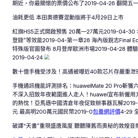
期近，你最關懷的票價公布了2019-04-26 翻開五一
油耗更低 本田奧德賽混動版將于4月29日上市
紅旗HS5正式開啟預售 20萬—27萬元2019-04-30
登錄”等效能2019-04-第一章28 海內版銳志Final Ed
特殊版官圖發布 8月登岸歐洲市場2019-04-28 
2019-04-24
數十億手機受涉及！高通被曝近40款芯片存嚴重泄
手機通訊機能評測排名：huaweiMate 20 Pro斬
不深入招致年夜範圍進人走人！huawei宣布新僱用方法20
的熱忱！亞馬遜中國清倉年夜促致辦事器瓦解2019-04-
元 最高明200萬元國民幣2019-0
包養網評價
4-29
破譯“天書”重現盛唐風度 聽聽陳舊而奧秘的敦煌音