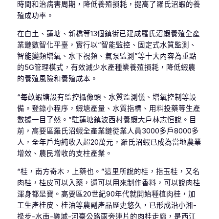
時間和治病害周期，降低養殖損耗，提高了羅氏沼蝦的養
殖成功率。
在白土、蓮塘、新橋等13個鎮街已建成羅氏沼蝦養殖全產
業鏈數智化平臺，實行以“智能監控、固定式水質監測、
智能變頻增氧、水下視頻、氣泵監測”等十大內容為重點
的5G管理模式，有效減少水產種業養殖損耗，降低蝦農
的養殖風險和養殖成本。
“每畝蝦塘設有監控攝像頭、水質監測儀、增氧控制等設
備。登錄小程序，蝦塘產量、水質指標、用料投藥等生產
數據一目了然。”駐蓮塘鎮波西村養蝦大戶林志恒說。目
前，高要區羅氏沼蝦全產業鏈從業人員3000多戶8000多
人，全年戶均純收入超20萬元，羅氏沼蝦已成為當地農業
增效、農民增收的支柱產業。
“桂，南方奇木，上藥也。”這里所說的桂，指玉桂，又名
肉桂，桂皮可以入藥，還可以用來制作香料，可以說肉桂
渾身都是寶。高要區20世紀90年代就開始種植肉桂，加
工生產桂皮、桂油等農副產品歷史悠久，已形成沿小湘-
祿步-水南-樂城-河臺公路兩旁連片的肉桂走廊，是西江