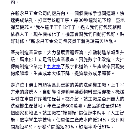
內。
在新永昌五金公司的廠房內，一個個機械手協同運轉，快
速完成鉆孔、打磨等12道工序，每30秒鐘就能下線一臺地
彈簧機芯。“我在這里工作12年了，過去我們打包裝箱都
依靠人工，現在機械化了，機器會幫我們自動打包好，貼
好封條。”新永昌五金公司包裝員工蔣秀玲高興地說。
堅持制造業當家，大力發展實體經濟，推動制造業轉型升
級。廣東佛山立足傳統產業根基，實施數字化改造，大批
傳統制造企業走上
九宮格
了數字化道路，生產效率實現幾
何級躍增，生產成本大幅下降，提質增效成果顯著。
走進位于佛山市順德區北滘鎮的美的洗碗機工廠，上千平
方米的廠房內，自動導引運輸車裝載物料靈活穿梭、機械
手臂在車間有序地忙碌著。據介紹，該工廠是亞洲最大的
洗碗機生產基地，年產量達600萬臺，產品銷往全球145
個國家和地區。該工廠在“端到端”價值鏈中應用了人工智
能、數字孿生等技術，使單位生產成本降低24%，交付時
間縮短41%，研發時間縮短30%，缺陷率降低51%。