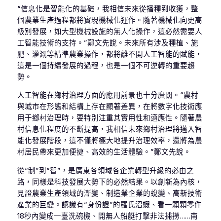
“信息化是智能化的基礎，我相信未來從播種到收獲，整
個農業生產過程都將實現機械化運作。隨著機械化向更高
級別發展，如大型機械設施的無人化操作，這必然需要人
工智能技術的支持。”鄭文先說。未來所有涉及種植、施
肥、灌溉等精準農業操作，都將離不開人工智能的賦能，
這是一個持續發展的過程，也是一個不可逆轉的重要趨
勢。
人工智能在鄉村治理方面的應用前景也十分廣闊。“農村
與城市在形態和結構上存在顯著差異，在將數字化技術應
用于鄉村治理時，要特別注重其實用性和適應性。隨著農
村信息化程度的不斷提高，我相信未來鄉村治理將邁入智
能化發展階段，這不僅將極大地提升治理效率，還將為農
村居民帶來更加便捷、高效的生活體驗。”鄭文先說。
從“制”到“智”，是廣東各領域各企業轉型升級的必由之
路，同樣是科技發展大勢下的必然結果。以創新為內核，
見證農業生產領域的漸變、制造業企業的蛻變、高新技術
產業的巨變。認識有“身份證”的羅氏沼蝦、看一顆顆零件
18秒內變成一臺洗碗機、開無人船艇打擊非法捕撈……南