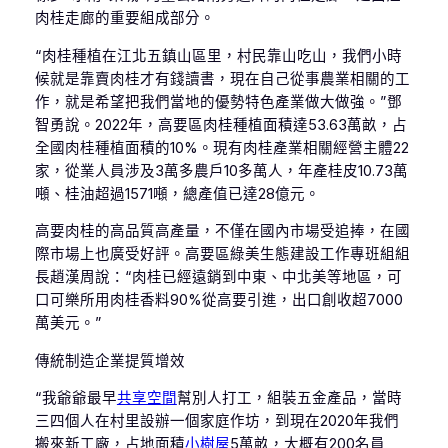
肉桂走廊的重要組成部分。
“肉桂種植在江北五鎮山區里，村民靠山吃山，我們小時
候就是靠賣肉桂才有錢讀書，現在自己從事農業相關的工
作，就是希望把我們當地的優勢特色產業做大做強。”鄧
智勇說。2022年，高要區肉桂種植面積達53.63萬畝，占
全國肉桂種植面積的10%。現有肉桂產業相關經營主體22
家，從業人員涉及3萬多農戶10多萬人，年產桂皮10.73萬
噸、桂油超過1571噸，總產值已達28億元。
高要肉桂的高品質高產量，不僅在國內市場受追捧，在國
際市場上也廣受好評。高要區綠美生態建設工作專班組組
長趙漢周說：“肉桂已經遠銷到中東、中北美等地區，可
口可樂所用肉桂香料90%從高要引進，出口創收超7000
萬美元。”
傳統制造企業提質增效
“我爺爺最早
共享空間
幫別人打工，組裝五金產品，當時
三四個人在村里設辦一個家庭作坊，到現在2020年我們
搬來新工廠，占地面積
小樹屋
5萬畝，大概有200名員