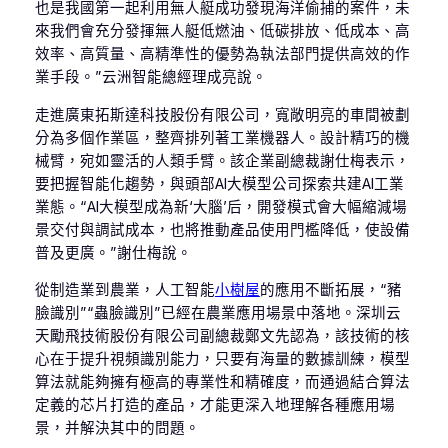
也是我國第一起利用無人艇成功發現海洋偷捕的案件，未
來我們會充分發揮無人艇低燃油、低碳排放、低成本、高
效率、高質量、高精準性的優勢為執法部門提供高效的作
業手段。”云洲智能總經理成亮說。
走進廣東拓斯達科技股份有限公司，寬敞明亮的車間被劃
分為多個作業區，整齊排列著工業機器人。設計精巧的機
械臂，宛如靈活的人類手臂。該企業副總裁謝仕梅表示，
要把握智能化趨勢，與頭部AI大模型公司探索共建AI工業
業態。“AI大模型成為新‘大腦’后，開發模式會大幅縮減場
景交付與調試成本，也將推動產品使用門檻降低，使設備
普及更廣。”謝仕梅說。
從制造業到農業，人工智能
小樹屋
的應用不斷拓展，“豬
臉識別”“蟲臉識別”已經在農業應用場景中落地。深圳云
天勵飛技術股份有限公司副總裁鄭文先認為，該技術的核
心在于提升視頻識別能力，只要有海量的數據訓練，模型
算法就能夠擁有極高的專業性和精確度，而通過結合算法
定義的芯片打造的產品，才能更深入地理解各種應用場
景，并解決其中的問題。