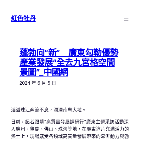
跳
至
紅色牡丹
主
要
內
容
蓬勃向“新” 廣東勾勒優勢
產業發展“全去九宮格空間
景圖”_中國網
2024 年 6 月 5 日
滔滔珠江奔流不息，潤澤南粵大地。
日前，記者跟隨“高質量發展調研行”廣東主題采訪活動深
入廣州、肇慶、佛山、珠海等地，在廣東這片充滿活力的
熱土上，現場感受各領域高質量發展帶來的澎湃動力與勃