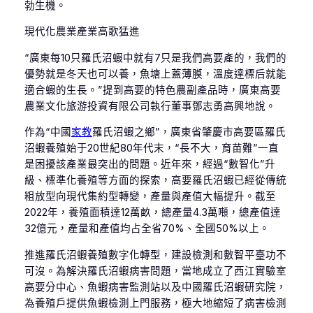
勃生機。
現代化農業產業高歌猛進
“廣東每10只羅氏沼蝦中就有7只是我們高要產的，我們的
優勢就是冬天也可以養，魚塘上蓋薄膜，溫度達標后就能
適合蝦的生長。”提到高要的特色農副產品時，廣東高要
農業文化旅游投資有限公司執行董事鄧志勇高興地說。
作為“中國
家教
羅氏沼蝦之鄉”，廣東省肇慶市高要區羅氏
沼蝦養殖始于20世紀80年代末，“長不大，育苗難”一直
是困擾該產業最突出的問題。近年來，經過“數智化”升
級、標準化養殖等方面的探索，高要羅氏沼蝦已經從傳統
粗放型向現代集約型轉變，產量與產值大幅提升。截至
2022年，養殖面積達12萬畝，總產量4.3萬噸，總產值達
32億元，產量和產值均占全省70%、全國50%以上。
推進羅氏沼蝦養殖數字化轉型，建設檢測和數智平臺功不
可沒。為解決羅氏沼蝦病害問題，當地成立了西江實驗室
高要分中心、魚蝦病害監測站以及中國羅氏沼蝦研究院，
為養殖戶提供魚蝦檢測上門服務，極大地縮短了病害檢測