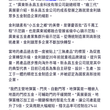
工。”廣東新永昌五金科技有限公司副總經理、“廠三代”
黃展豪介紹，新永昌五金公司的成長發展之路就是金利鎮
眾多五金制造企業的縮影。
金利鎮素有“小五金之鄉”的美譽，是肇慶首批“百千萬工
程”示范鎮，也是廣東城鄉融合發展省級中心鎮示范點、
廣東省五金產業集群升級示范區。從傳統制造業到高新技
術產業，金利鎮眾多企業不斷加快轉型。
當地的產品過去曾一度被貼上“三無產品”的標簽，為促進
企業轉型升級，金利鎮從20年前就重視品牌建設，提升質
量，將產品逐步推向海外市場。新永昌五金公司就是其中
的典型代表，目前已成長為集自主研發、設計、生產、加
工于一體的精密五金制造企業，并被認定為國家高新技術
企業。
“我們主營地彈簧、門夾、自動門等，地彈簧是一種嵌入
地面的門控五金，可輔助門的平緩開閉。”黃展豪說，地
彈簧機芯加工這一關鍵模塊的智能化生產，讓公司產能提
升了5倍，交貨周期大幅縮短，殘次品率可控制在2%以