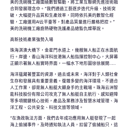
美的洗碗機工廠圍繞數智驅動，將工業互聯網先進技術融
合到發展理念中。“我們通過工藝逐步迭代升級、技術突
破，大幅提升品質和生產效率，同時依托美的數智化經
驗，工廠運用AI云平臺等，對產品質量進行嚴格把控。”
美的洗碗機工廠廚熱硬物洗護產品總監仇燦華說。
高新技術產業強勢入場
珠海淇澳大橋下，金星門水道上，幾艘無人船正在水面航
行。岸邊，香山海洋科技港無人船指揮控制中心，大屏幕
正顯示著無人船實時界面，一幅水下地形圖徐徐展開……
海洋蘊藏著豐富的資源，過去或未來，海洋對于人類社會
生存和發展具有重要意義。復雜多變的海洋環境，不適合
人工作業，卻是無人船艇大顯身手的主戰場。珠海云洲智
能科技股份有限公司攻克了無人船艇自主航行、感知避障
等多項關鍵核心技術，產品及業務涉及智慧水域管理、海
洋工程、公共安全、科技文旅等領域。
“在漁政執法方面，我們去年成功應用無人艇發現了一起
海上偷捕事件，及時通知執法人員，扣留了偷捕船只，這