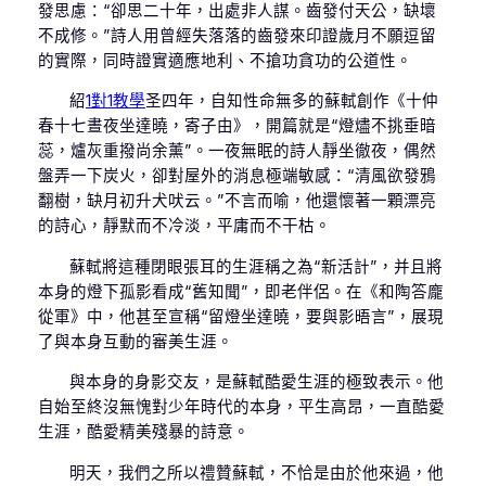
發思慮：“卻思二十年，出處非人謀。齒發付天公，缺壞
不成修。”詩人用曾經失落落的齒發來印證歲月不願逗留
的實際，同時證實適應地利、不搶功貪功的公道性。
紹
1對1教學
圣四年，自知性命無多的蘇軾創作《十仲
春十七晝夜坐達曉，寄子由》，開篇就是“燈燼不挑垂暗
蕊，爐灰重撥尚余薰”。一夜無眠的詩人靜坐徹夜，偶然
盤弄一下炭火，卻對屋外的消息極端敏感：“清風欲發鴉
翻樹，缺月初升犬吠云。”不言而喻，他還懷著一顆漂亮
的詩心，靜默而不冷淡，平庸而不干枯。
蘇軾將這種閉眼張耳的生涯稱之為“新活計”，并且將
本身的燈下孤影看成“舊知聞”，即老伴侶。在《和陶答龐
從軍》中，他甚至宣稱“留燈坐達曉，要與影晤言”，展現
了與本身互動的審美生涯。
與本身的身影交友，是蘇軾酷愛生涯的極致表示。他
自始至終沒無愧對少年時代的本身，平生高昂，一直酷愛
生涯，酷愛精美殘暴的詩意。
明天，我們之所以禮贊蘇軾，不恰是由於他來過，他