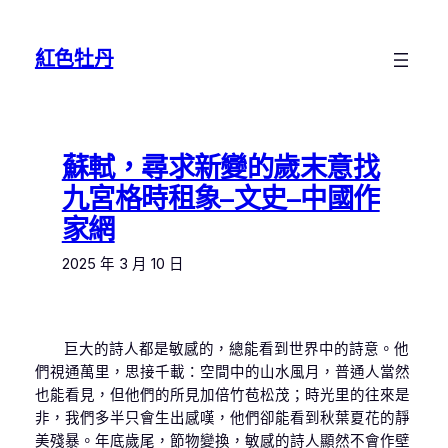
跳
至
紅色牡丹
主
要
內
容
蘇軾，尋求新變的歲末意找
九宮格時租象–文史–中國作
家網
2025 年 3 月 10 日
巨大的詩人都是敏感的，總能看到世界中的詩意。他
們視通萬里，思接千載：空間中的山水風月，普通人當然
也能看見，但他們的所見加倍竹苞松茂；時光里的往來是
非，我們多半只會生出感嘆，他們卻能看到秋葉夏花的靜
美殘暴。年底歲尾，節物變換，敏感的詩人顯然不會作壁