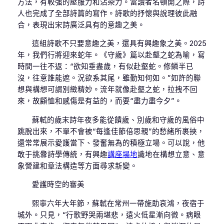
方法，有較強的壓服力和沾染力。當讀者名頓開之際，詩
人也完成了全部詩篇的寫作。詩歌的抒懷與說理彼此融
合，表現出宋詩廣泛具有的意趣之美。
這組詩歌不只要意趣之美，還具有興趣象之美。2025
年，我們行將迎來蛇年。《守歲》篇以赴壑之蛇為喻，寫
時間一往不返：“欲知垂盡歲，有似赴壑蛇。修鱗半已
沒，往意誰能遮。況欲系其尾，雖勤知何如。”如許的聯
想與構想可謂別緻精妙。流年就像赴壑之蛇，拉拽不回
來，故顧恤和感傷是有益的，而要“盡力盡今夕”。
蘇軾的歲末詩年夜多能從饋歲、別歲和守歲的風俗中
跳脫出來，不單不會被“每逢佳節倍思親”的愁緒所裹挾，
還常常展示愛護當下、發奮無為的積極立場。可以說，他
敢于挑釁詩學傳統，有興趣
講座場地
識地在構想立意、意
象營建和章法構造等方面尋求新變。
愛護時空的審美
熙寧六年大年節，蘇軾在常州一帶施助哀鴻，夜宿于
城外。只見，“行歌野哭兩堪悲，遠火低星漸向微。病眼