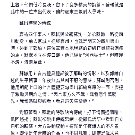
上觀。他們低吟長嘆，留下了良多精美的詩篇。蘇軾就是
此中的一位杰出代表，他的歲末意象耐人尋味。
跳出詩學的傳統
嘉祐四年事末，蘇軾與父親蘇洵、弟弟蘇轍一路從四
川動身，前去京城。途經嘉州，也就是明天的四川樂山
時，碰到了郭綸。這位掌管本地稅務的初級官員騎著消瘦
的馬，默默地立在渡口邊。他已經是“河西猛士”，但時運
不濟，流浪至此。
蘇轍用五言古體具體記敘了那時的情形，以及郭綸自
述的生平舊事，年夜無為其叫不服的意味；蘇軾則否則，
他用朗朗上口的七言體扼要勾畫出郭綸高昂的一面，表達
了激勵與期許之情：“因言東方久不戰，截發愿作萬騎
先。我當憑軾與觀看，看君飛矢集蠻氈。”
對照著看，蘇轍的詩歌貼合傳統，抒下情而通諷喻，
低回悠揚；蘇軾卻跳出傳統思緒，從郭氏話語中看到自立
自強的盼望，大方鼓動感動。這就是年夜詩人的不凡景
象。即便是年青時的作品，也不同凡響；即使是歲末意