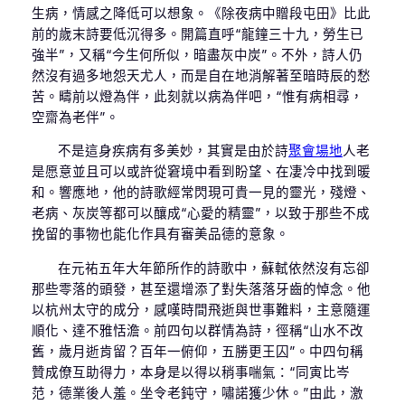
生病，情感之降低可以想象。《除夜病中贈段屯田》比此
前的歲末詩要低沉得多。開篇直呼“龍鐘三十九，勞生已
強半”，又稱“今生何所似，暗盡灰中炭”。不外，詩人仍
然沒有過多地怨天尤人，而是自在地消解著至暗時辰的愁
苦。疇前以燈為伴，此刻就以病為伴吧，“惟有病相尋，
空齋為老伴”。
不是這身疾病有多美妙，其實是由於詩
聚會場地
人老
是愿意並且可以或許從窘境中看到盼望、在凄冷中找到暖
和。響應地，他的詩歌經常閃現可貴一見的靈光，殘燈、
老病、灰炭等都可以釀成“心愛的精靈”，以致于那些不成
挽留的事物也能化作具有審美品德的意象。
在元祐五年大年節所作的詩歌中，蘇軾依然沒有忘卻
那些零落的頭發，甚至還增添了對失落落牙齒的悼念。他
以杭州太守的成分，感嘆時間飛逝與世事難料，主意隨運
順化、達不雅恬澹。前四句以群情為詩，徑稱“山水不改
舊，歲月逝肯留？百年一俯仰，五勝更王囚”。中四句稱
贊成僚互助得力，本身是以得以稍事喘氣：“同寅比岑
范，德業後人羞。坐令老鈍守，嘯諾獲少休。”由此，激