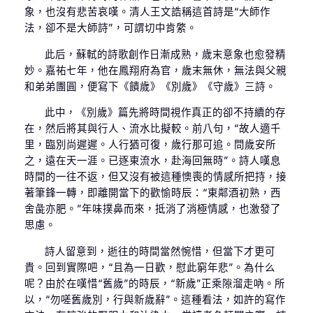
象，也沒有悲苦哀嘆。清人王文誥稱這首詩是“大師作
法，卻不是大師詩”，可謂切中肯綮。
此后，蘇軾的詩歌創作日漸成熟，歲末意象也愈發精
妙。嘉祐七年，他在鳳翔府為官，歲末無休，無法與父親
和弟弟團圓，便寫下《饋歲》《別歲》《守歲》三詩。
此中，《別歲》篇先將時間視作真正的卻不持續的存
在，然后將其與行人、流水比擬較。前八句，“故人適千
里，臨別尚遲遲。人行猶可復，歲行那可追。問歲安所
之，遠在天一涯。已逐東流水，赴海回無時”。詩人嘆息
時間的一往不返，但又沒有被這種懊喪的情感所把持，接
著筆鋒一轉，即離開當下的歡愉時辰：“東鄰酒初熟，西
舍彘亦肥。”年味撲鼻而來，抵消了消極情感，也激發了
思慮。
詩人留意到，逝往的時間當然惋惜，但當下才更可
貴。回到實際吧，“且為一日歡，慰此窮年悲”。為什么
呢？由於在嘆惜“舊歲”的時辰，“新歲”正乘隙溜走吶。所
以，“勿嗟舊歲別，行與新歲辭”。這種看法，如許的寫作