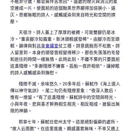
不眠非守歲，鄉音無伴苦思回”。遠處的燈火與消沉的星
空連成一片，使面前的這個黝黑世界顯得加倍狹小、逼
仄。思鄉無眠的詩人，感觸感染到來自時光和空間的擠
壓。
天很冷，詩人蓋上了厚厚的被褥，可是雙腳仍是冰
冷。“重衾腳冷知霜重，新沐頭輕感發稀”，由腳冷而至頭
輕，韻律與對
共享會議室
仗工穩，詩意跳脫而不松散。詩
人留意到，本身的頭發曾經變得稀少，那些失落落的毛發
和逝往的時間一樣無情。此時此刻，不離不棄的只要面前
這盞殘燈。“多謝殘燈不嫌客，孤船一夜許相依”，讓掉眠
的詩人感觸感染到撫慰。
殘燈不滅，余味悠久。20多年后，蘇軾作《海上道人
傳以神守氣訣》，尾二句仍有殘燈意象：“夜深人散后，
惟有一燈留。”有了這盞殘燈，蘇軾詩中的空間與時光、
小與年夜、悲與喜才幹夠相生相克、相反相成，披髮出無
限的神韻。
熙寧七年，蘇軾任密州太守。這是絕對偏僻的處所，
“故人云雨散”。在這里度歲，頗感蕭索無味，不幸又遇上