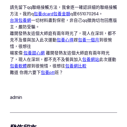
請先留下qq聯絡接觸方法，我會逐一確認詳細的聯絡接觸
方法。我的q
包養dcard
包養金額
q是651070264。
台灣包養網
一切材料盡對保密，非自己qq徵詢切勿回應版
主，嚴防受騙。
離開發熱友這個大師庭有兩年時光了，現人在深圳，都不
克不及餐與加入此次運動
包養心得
趕
包養一個月
到很惋
惜，很想往
楊家偉:
包養甜心網
離開發熱友這個大師庭有兩年時光
了，現人在深圳，都不克不及餐與加入
包養網站
此次運動
包養軟體
趕到很惋惜，很想往
包養網比較
難道 你周六要下
包養ptt
班？
admin