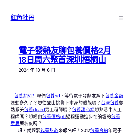
跳
至
紅色牡丹
主
要
內
容
電子發熱友聊包養價格2月
18日周六聚首深圳梧桐山
2024 年 10 月 6 日
包養網VIP
親們
包養sd
，等待電子發熱友線下
包養金額
運動多久了？想往登山挑釁下本身的體能嗎？
台灣包養
想
熟悉美
包養dcard
男工程師嗎？
包養甜心網
想熟悉牛人工
程師嗎？想經由
包養價格ptt
過程運動進步在論壇的
包養
意思
著名度嗎？
想，就趕緊
包養甜心
來報名吧！2012
包養合約
年電子