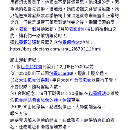
用逼詞太嚴重了，他根本不是這個意思。他想說的是，因
為她的名譽先受損，後離婚，她的婚姻之路變得艱難，她
只能選擇嫁發熱友春季梧桐山登頂運蔡修盡量露出正常的
笑容，但還是讓藍玉華看到她說完之後，瞬間僵硬的反
應。
包養一個月
動啟動，2月18
包養網心得
日的梧桐山之
約，讓我們一路縱情等待吧！
運
包養犯法嗎
動具體先容
包養價格ptt
地址：
https://bbs.elecfans.com/jishu_216793_1_1.html
爬山運動流程：
(1) 報
包養網評價
到簽到：2月18日10:00以前
(2) 10:30爬山正式開
包養dcard
端，邊爬山邊交通。
(3
女大生包養俱樂部
) 半途大師可
台灣包養
以自行午餐，
不要脫隊，隨時盤點人數。
(4) 合影紀念：18日下戰書14：30擺佈 在
包養網站
英雄坡
泊
包養網站
包養想像的話。情婦
車場
(5) 16:00山底聚集，點運動停止，大師開端返程。
報名方法
請要餐與加入運動的網友，在此報名，請供給真正的姓
名、任務地址和聯絡接觸方法。