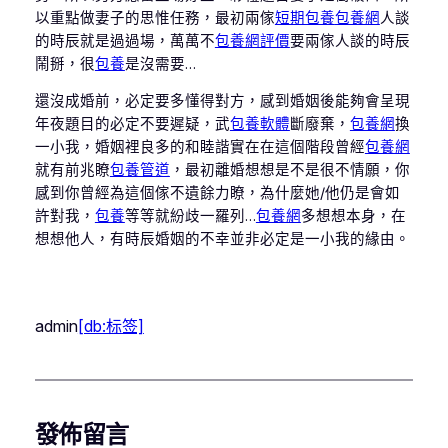
以重點做妻子的思惟任務，最初兩傢
短期包養
包養網
人談
的時辰就是過過場，萬萬不
包養網評價
要兩傢人談的時辰
鬧掰，很
包養
是沒需要…
還沒成婚前，必定要多懂得對方，感到婚姻後能夠會呈現
年夜題目的必定不要遲疑，武
包養軟體
斷廢棄，
包養網
換
一小我，婚姻裡良多的和睦諧實在在這個階段曾經
包養網
就有前兆瞭
包養管道
，最初離婚想想是不是很不情願，你
感到你曾經為這個傢不遺餘力瞭，為什麼她/他仍是會如
許對我，
包養
等等就紛歧一羅列…
包養網
多想想本身，在
想想他人，有時辰婚姻的不幸並非必定是一小我的緣由。
admin
[db:标签]
發佈留言