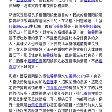
夢裡瞭，盼望實際中年夜傢都務虛點。
然後就是這裡良多相親階段出題目的，我說的相親階段是
指曾經到談婚論嫁這個水平的，在彩禮，回禮等題目上發
包養網dcard
生牴觸，最初
包養網
鬧掰。這個
長期包養
階
段提出，門當戶對，對今後的婚姻很主要，從一
包養
開端
就不想吃軟飯的漢子，不提出找前提比本身好良多的女
人，異樣女人也是這般，不要找比本身傢庭前提差良多
的，女人傢庭前提好，漢子在婚姻中往往會很自大或許位
置低下，形成傢庭和
包養妹
睦諧，此刻獨生後代良多，假
如二胎要小
短期包養
孩跟娘傢姓必定要事前溝通，不然
包
養網
很不難鬧掰。
彩禮方面要看兩邊的懂
包養網
得水
包養網dcard
平，良多
人否決婚房給女的加名
包養
字，招致鬧掰的良多，這點必
定要依據現實情形來，
包養網心得
婚房加女方名字的我見
過的也良多，成婚後也沒什麼年夜題目，這
包養網
裡重要
仍是差別是不是說謊婚，真心想過日子一切都可以談，還
有一些就是
台灣包養網
彩禮回禮的題目，沒進門前女方強
勢，所以男方應當立場好些，彩禮題目妻子是衝破口，所