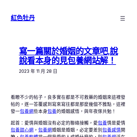
跳
至
紅色牡丹
主
要
內
容
寫一篇關於婚姻的文章吧,說
說看本身的見包養網站解！
2023 年 11 月 28 日
看瞭不少的帖子，良多實在都是不可救藥的婚姻來這裡發
帖的，逐一答覆感到寫來寫往都是那麼幾個不雅點，這裡
發一
包養網
些本身
包養
的婚姻感悟，與年夜傢共勉！
起首：愛情與婚姻沒有必定的聯絡接觸，愛
包養
情是愛情
包養甜心網
，
包養網
婚姻是婚姻，必定要差別
包養感情
開
瞭，
包養軟體
找一個我愛的人成婚什麼的，別
包養網
活在