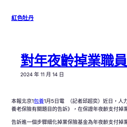
跳
至
紅色牡丹
主
要
內
容
對年夜齡掉業職員
2024 年 11 月 14 日
本報北京1
包養
1月5日電 （記者邱超奕）近日，
養老保險有關題目的告訴》，在保證年夜齡支付掉
告訴進一個步驟細化掉業保險基金為年夜齡支付掉