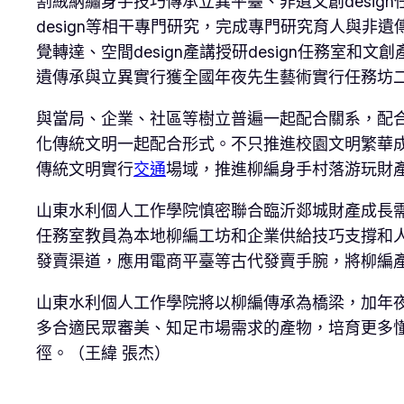
割絨納繡身手技巧傳承立異平臺、非遺文創desig
design等相干專門研究，完成專門研究育人與
覺轉達、空間design產講授研design任務室
遺傳承與立異實行獲全國年夜先生藝術實行任務坊
與當局、企業、社區等樹立普遍一起配合關系，配合
化傳統文明一起配合形式。不只推進校園文明繁華
傳統文明實行
交通
場域，推進柳編身手村落游玩財
山東水利個人工作學院慎密聯合臨沂郯城財產成長需
任務室教員為本地柳編工坊和企業供給技巧支撐和
發賣渠道，應用電商平臺等古代發賣手腕，將柳編
山東水利個人工作學院將以柳編傳承為橋梁，加年夜傳
多合適民眾審美、知足市場需求的產物，培育更多
徑。（王緯 張杰）