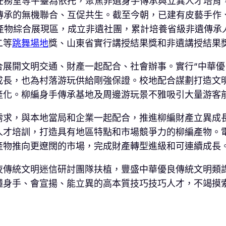
n任務室等平臺為依托，聚焦非遺身手傳承與立異人才培育，
非遺傳承的無機聯合、互促共生。截至今朝，已建有皮藝手
和文創產物綜合展現區，成立非遺社團，累計培養省級非遺傳
二等
跳舞場地
獎、山東省實行講授結果獎和非遺講授結果
展開文明交通、財產一起配合、社會辦事。實行“中華優
成長，也為村落游玩供給剛強保證。校地配合謀劃打造文
產化。柳編身手傳承基地及周邊游玩景不雅吸引大量游客
求，與本地當局和企業一起配合，推進柳編財產立異成長。
人才培訓，打造具有地區特點和市場競爭力的柳編產物。
產物推向更遼闊的市場，完成財產轉型進級和可連續成長
統文明迷信研討團隊扶植，豐盛中華優良傳統文明類課程，將
懂身手、會宣揚、能立異的高本質技巧技巧人才，不竭摸