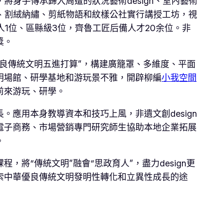
將身手傳承歸入周遭的狀況藝術design、室內藝術
作、割絨納繡、剪紙物語和紋樣公社實行講授工坊，視
承人1位、區縣級3位，齊魯工匠后備人才20余位。非
獎。
良傳統文明五進打算”，構建廣籠罩、多維度、平面
明場館、研學基地和游玩景不雅，開辟柳編
小我空間
前來游玩、研學。
應用本身教導資本和技巧上風，非遺文創design
電子商務、市場營銷專門研究師生協助本地企業拓展
。
“傳統文明”融會“思政育人”，盡力design更
索中華優良傳統文明發明性轉化和立異性成長的途