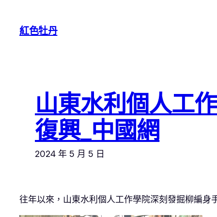
跳
至
紅色牡丹
主
要
內
容
山東水利個人工
復興_中國網
2024 年 5 月 5 日
往年以來，山東水利個人工作學院深刻發掘柳編身