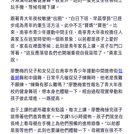
汗淋漓地跳著健身舞。教室外，她的一雙兒女坐在長椅上
玩手機，等候母親下課。
跟著青大年夜校敏捷“出圈”，“白日下班、早晨學藝”已逐
步成為青年的重生活方法，此中不乏“寶媽”“寶爸”。比
來，南寧市青少年運動中間主任、南寧青大年夜校擔任人
黃家玉在巡堂時發明一個新景象：以前都是孩子上愛好
班，家長在裡面等候；此刻是青年家長上課，孩子在門口
等著。“這反應落發長們也開端重視自我晉陞了。”黃家玉
說。
廖艷梅的兒子和女兒正在南寧市青少年運動中間進修街
包
養網
舞和中國舞，日常平凡催促兒子練舞時，他老是畏難
不願練。“練舞有那么難嗎？”廖艷梅索性報名了青大年夜
校的健身舞班，想本身也體驗一下，經由過程現實舉動和
孩子彼此增進、一路提高。
由于上課的處所離家有點遠，每次上課，廖艷梅接完孩子
就帶著他們直奔教室。一次課1.5小時擺佈，孩子們就坐在
長椅上看母親在手機上為他們預備的進修錄像。“以前都
是我等他們，此刻也要讓他們體驗一下，母親實在很不不