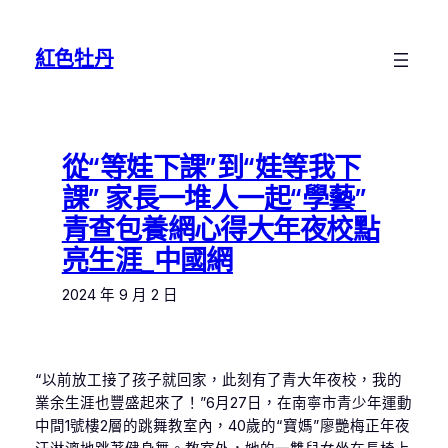
跳
至
紅色牡丹
主
要
內
容
從“等娃下課”到“娃等我下
課” 家長一堆人一起“學藝”
青查包養網心得大年夜校點
亮生涯_中國網
2024 年 9 月 2 日
“以前放工接了孩子就回家，此刻有了青大年夜校，我的
業余生涯也豐盛起來了！”6月27日，在南寧市青少年運動
中間1號樓2層的跳舞教室內，40歲的“寶媽”廖艷梅正年夜