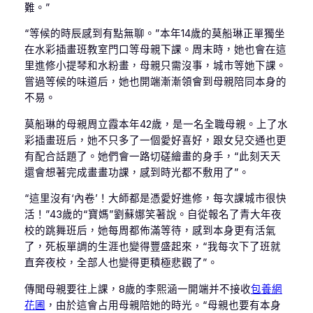
難。”
“等候的時辰感到有點無聊。”本年14歲的莫船琳正單獨坐
在水彩插畫班教室門口等母親下課。周末時，她也會在這
里進修小提琴和水粉畫，母親只需沒事，城市等她下課。
嘗過等候的味道后，她也開端漸漸領會到母親陪同本身的
不易。
莫船琳的母親周立霞本年42歲，是一名全職母親。上了水
彩插畫班后，她不只多了一個愛好喜好，跟女兒交通也更
有配合話題了。她們會一路切磋繪畫的身手，“此刻天天
還會想著完成畫畫功課，感到時光都不敷用了”。
“這里沒有‘內卷’！大師都是憑愛好進修，每次課城市很快
活！”43歲的“寶媽”劉蘇娜笑著說。自從報名了青大年夜
校的跳舞班后，她每周都佈滿等待，感到本身更有活氣
了，死板單調的生涯也變得豐盛起來，“我每次下了班就
直奔夜校，全部人也變得更積極悲觀了”。
傳聞母親要往上課，8歲的李熙涵一開端并不接收
包養網
花圃
，由於這會占用母親陪她的時光。“母親也要有本身