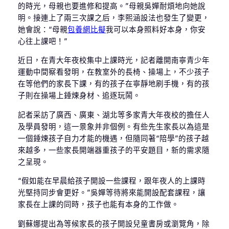
的時光，母親也要進修和提高。”母親吳嬋耐煩地向她說
明。接連上了兩三次課之后，李熙涵設法也發生了變更，
她會說：“母親
包養網比擬
我可以本身照料好本身，你安
心往上課吧！”
近日，在青大年夜校集中上課時光，記者離開南寧青少年
運動中間察看發明，在教室外的長椅、操場上，不少孩子
在等他們的家長下課，有的孩子在寧靜地刷手機，有的孩
子則在操場上錘煉身材、追逐玩鬧。
記者采訪了廣西、廣東、湖北等多家青大年夜校的擔任人
及學員發明，這一景象并非個例。有些先生家長以為這是
一個錘煉孩子自力才能的機遇，但隨同著“陪學”的孩子越
來越多，一些家長開端器重孩子的平安題目，新的需求隨
之呈現。
“假如能在早晨給孩子開設一些課程，跟年夜人的上課時
光堅持同步會更好。”吳嬋等待將來能開設配套課程，讓
家長在上課的同時，孩子也能有本身的工作做。
劉蘇娜提出為等候家長的孩子開設兒童書房或瀏覽角，除