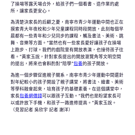
了操場等露天場合外，給孩子們一個看書、造作業的處
所，讓家長更安心。
為清楚決家長的后顧之憂，南寧市青少年運動中間也正在
摸索青大年夜校和少年兒童課程同時段開放，此刻每個早
晨都有一些青年和少兒同步的課程，觸及書法、美術、跳
舞、音樂等方面。“當然也有一些家長愛好讓孩子在操場
上跑步、打球。我們的戲院里有開放表演，也接待孩子往
看。”黃家玉說，針對家長提出的開放瀏覽角等文明空間
的提出，將來也會斟酌對“陪學”
包養
的孩子開放。
為進一個步驟促進親子關系，南寧市青少年運動中間還針
對年紀較小的孩子開設了親子講堂，將書法、繪畫、美術
等學科融會起來，培育孩子的基礎素養。在這個講堂中，
家長
包養網價錢
可以跟孩子互動。“我們也是盼望家長可
以或許放下手機，和孩子一路進修提高。”黃家玉說。
（見習記者 吳欣宇 記者 謝洋）