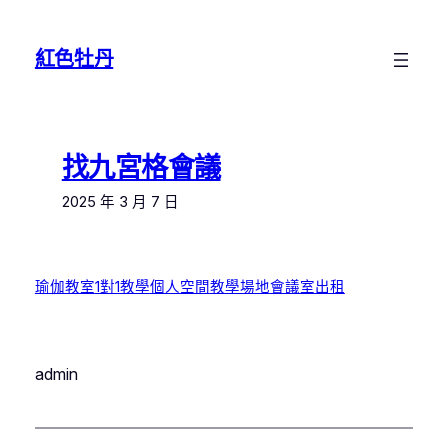
跳
至
紅色牡丹
主
要
內
容
找九宮格會議
2025 年 3 月 7 日
瑜伽教室
1對1教學
個人空間
教學場地
會議室出租
admin