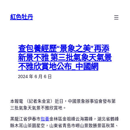
跳
至
紅色牡丹
主
要
內
容
查包養經歷“景象之美”再添
新景不雅 第三批氣象天氣景
不雅欣賞地公布_中國網
2024 年 6 月 6 日
本報電 （記者朱金宜）近日，中國景象辦事協會發布第
三批氣象天氣景不雅欣賞地。
黑龍江省伊春市
包養
金林區金祖峰云海霧峰，湖北省鶴峰
縣木耳山茶園星空，山東省青島市嶗山景致勝景區秋葉、