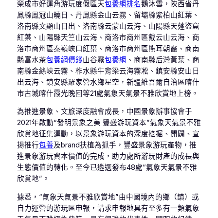
榮成市好運角游玩度假區天
包養網排名
鵝沐雪，陜西省丹
鳳縣鳳冠山曉日、丹鳳縣金山云霧、留壩縣紫柏山紅葉、
洛南縣文顯山日出、洛南縣云蒙山云海、山陽縣天蓬盜窟
紅葉、山陽縣天竺山云海、商洛市商州區戴云山云海、商
洛市商州區秦嶺峽口紅葉、商洛市商州區熊耳朝霞、商南
縣富水茶
包養網價錢
山谷霧
包養網
、商南縣后灣黃葉、商
南縣金絲峽云霧、柞水縣牛背梁云海霧凇、鎮安縣安山日
出云海、鎮安縣羅家營水鄉星空，新疆維吾爾自治區喀什
市古城喀什霞光晚回等21處氣象天氣景不雅欣賞地上榜。
為推進景象、文旅深度融會成長，中國景象辦事協會于
2021年啟動“發明景象之美 豐盛游玩資本”氣象天氣景不雅
欣賞地征集運動，以景象游玩資本的深度挖掘、開闢、宣
揚推行
包養
及brand扶植為抓手，豐盛景象游玩產物，推
進景象游玩資本價值的完成，助力處所游玩財產的成長與
生態價值的轉化。至今已遴選發布48處“氣象天氣景不雅
欣賞地”。
據悉，“氣象天氣景不雅欣賞地”由中國境內的鄉（鎮）或
自力運營的游玩區申報，請求申報地具有至多有一類氣象