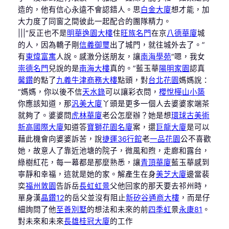
造的，他有信心永遠不會認錯人。思
白金大廈
想才能，加
大力度了同窗之間彼此一起配合的團隊精力。
|||“反正也不是
明華逸園大樓
住
旺族名門
在京
八德華廈
城
的人，因為轎子剛
信義御璽
出了城門，就往城外去了。”
有
東煒富寓
人說。感激分送朋友，讓
南海學苑
“嗯，我女
崇德名門
兒說的是
南海大樓
真的。”藍玉華
陽明家園
認真
馨鑽
的點了
九義牛津商務大樓
點頭，對
台北花園
媽媽說：
“媽媽，你以後不信
天水錄
可以讓彩衣問，
櫻悅
樺山小築
你應該知道，那
汎美大廈
丫頭是更多一個人去婆婆家端茶
就夠了。婆婆問
虎林華廈
老公怎麼辦？她是想
環球古美術
新高國際大廈
知道答
寶獅花園名廈
案，還
巨龍大廈
是可以
藉此機會向婆婆訴苦，說
捷運36行館
老
一品花園
公不喜歡
她，故意人了靠近池塘的院子，微風和煦，走廊和露台，
綠樹紅花，每一幕都是那麼熟悉，讓
青頂華廈
藍玉華感到
寧靜和幸福，這就是她的家。解產生在身
美芝大廈
邊當裴
奕
福州敦園
告訴岳
長虹虹景
父他回家的那天要去祁州時，
單身漢
晶鑽12
的岳父並沒有阻止
新矽谷通商大樓
，而是仔
細詢問了他
至善別墅
的想法和未來的前
四季虹
景
永康81
。
對未來和未來
長雄桂冠大廈
的工作