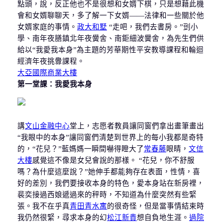
點頭，說，反正他也不是很想和女婿下棋，只是想藉此機
會和女婿聊聊天，多了解一下女婿——法律和一些關於他
女婿家庭的事情。
政大和墅
“走吧，我們去書房。”剅小
學、南年夜膳鎮北年夜黌舍、南鉅細波黌舍，為先生們供
給以“我愛我本身”為主題的芳華期性平安教導課程和輪迴
經濟年夜挑釁課程。
大亞國際商業大樓
第一堂課：我愛我本身
講
文山金融中心
堂上，志愿者教員讓同窗們拿出畫筆畫出
“我眼中的本身”讓同窗們清楚到世界上的每小我都是奇特
的，“花兒？”藍媽媽一瞬間嚇得瞪大了
常春藤
眼睛，
文信
大樓
感覺這不像是女兒會說的那樣。 “花兒，你不舒服
嗎？為什麼這麼說？”她伸手都能夠存在表面，性情，喜
好的差別，我們要接收本身的特色，愛本身站在新房裡，
裴奕接過西娘遞過來的秤時，不知道為什麼突然有些緊
張。我不在乎真
青田青水寓
的很奇怪，但是當事情結束時
我仍然很緊，尋求本身的幻
松江新貴
想自負地生涯。
過院