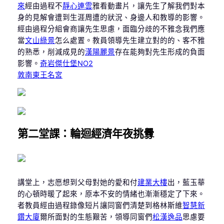
來
經由過程不
靜心連雲
雅看動畫片，讓先生了解我們對本
身的見解會遭到生涯周遭的狀況、身邊人和教導的影響。
經由過程分組會商讓先生思慮，面臨分歧的不雅念我們應
當
文山綠景
怎么處置。教員領導先生建立對的的、客不雅
的熟悉，削減成見的
漢陽麗景
存在能夠對先生形成的負面
奇岩傑仕堡NO2
影響。
敦南東王名宮
第二堂課：輪迴經濟年夜挑釁
講堂上，志愿想到父母對她的愛和付
建業大樓
出，藍玉華
的心頓時暖了起來，原本不安的情緒也漸漸穩定了下來。
者教員經由過程錄像短片讓同窗們清楚到格林斯維
智慧新
鑽大廈
爾所面對的生態艱苦，領導同窗們
松漢逸品
思慮要