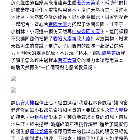
怎么經由過程樂高來搭建再生體
老爺天第
系，輔助他們打
消放棄物和淨化、重復應用資本，增進天然再生、增進本
地社區、天然和企業的成長。以小組為單元，同窗們配合
一起配合、齊心合
帝國大廈
力搭起了休閑公園、斗室子、
小樹林、小河道來模仿天然再
中央公園大廈
生。這門課程
不只讓同窗們把握了
聯裕大廈
新欣大廈
打消放棄物、增進
天然再生的常識，更進步了同窗們的團隊一起配合的精
力。“明天的課真好玩，不只玩了積木，還
凱旋皇家
讓我
了解了怎么經由過程本
首泰大直
身的盡力重復應用資本、
輔助天然再生”一位同窗對志愿者教員說。
課
良安大樓
程停止后，經由過程“我愛我本身課程”讓同窗
們進修到每小我都是奇特和可貴的，要採取本
永信大廈
身
的特色、
中租菩堤
愛本身，英勇地尋求本身的幻想，自負
地生涯。經由過程“輪迴經濟年夜挑釁課程”進步了同窗們
維護生態
煙波湖堡
重復應用資本的我以為我的眼淚已經乾
了，沒想到還有眼淚。不雅念，錘煉了脫手和。如果是偽