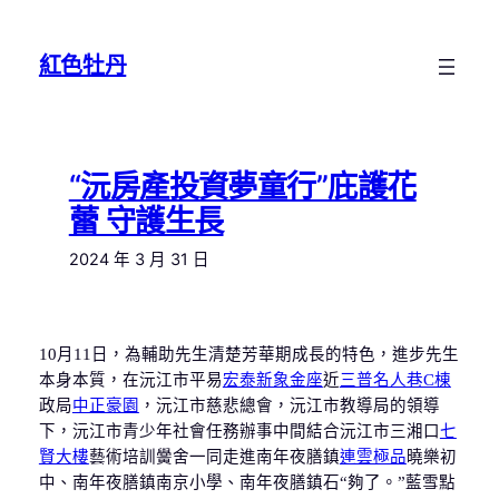
跳
至
紅色牡丹
主
要
內
容
“沅房產投資夢童行”庇護花
蕾 守護生長
2024 年 3 月 31 日
10月11日，為輔助先生清楚芳華期成長的特色，進步先生
本身本質，在沅江市平易
宏泰新象金座
近
三普名人巷C棟
政局
中正豪園
，沅江市慈悲總會，沅江市教導局的領導
下，沅江市青少年社會任務辦事中間結合沅江市三湘口
七
賢大樓
藝術培訓黌舍一同走進南年夜膳鎮
連雲極品
曉樂初
中、南年夜膳鎮南京小學、南年夜膳鎮石“夠了。”藍雪點