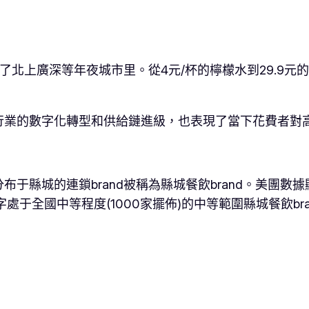
在了北上廣深等年夜城市里。從4元/杯的檸檬水到29.9
行業的數字化轉型和供給鏈進級，也表現了當下花費者對
縣城的連鎖brand被稱為縣城餐飲brand。美團數據顯
字處于全國中等程度(1000家擺佈)的中等範圍縣城餐飲b