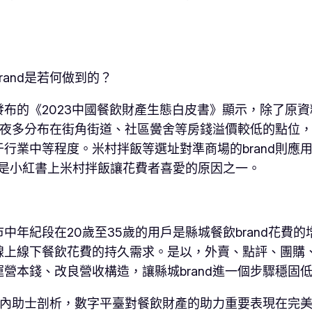
and是若何做到的？
布的《2023中國餐飲財產生態白皮書》顯示，除了原
d年夜多分布在街角街道、社區黌舍等房錢溢價較低的點位
行業中等程度。米村拌飯等選址對準商場的brand則應
”是小紅書上米村拌飯讓花費者喜愛的原因之一。
中年紀段在20歲至35歲的用戶是縣城餐飲brand花費
上線下餐飲花費的持久需求。是以，外賣、點評、團購、直
營本錢、改良營收構造，讓縣城brand進一個步驟穩固
？業內助士剖析，數字平臺對餐飲財產的助力重要表現在完