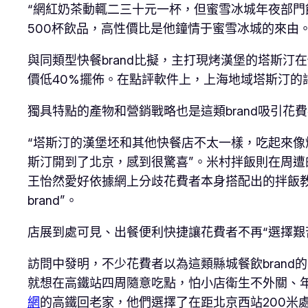
“網紅奶茶動輒二三十元一杯，但蜜雪冰城年夜部門飲
500杯飲品，高性價比是他鐘情于蜜雪冰城的來由
與同類型快餐brand比擬，主打現烤漢堡的塔斯汀
價低40%擺佈。在點評軟件上，上海地域塔斯汀的評
獨具特點的產物和營銷戰略也是這類brand吸引花
“塔斯汀的漢堡坯和其他快餐店不太一樣，吃起來像
斯汀開到了北京，感到很驚喜”。米村拌飯則在周遭
王怡然愛好依據網上分歧花費者本身搭配出的拌飯教
brand”。
店展到處可見、出餐便利快捷讓花費者不再“選擇艱
訪問中發明，不少花費者以為這類縣城餐飲bran
就想在高鐵站四周隨意吃點，怕小店衛生不外關、
網
的高鐵回老家，他們選擇了在距北京西站200米處