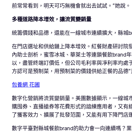
前常常看到，明天可巧無機會就出去試試。”她說。
多種道路降本增效，讓流質變銷量
統籌價錢和品德，還能在一線城市連續擴大，縣城br
在門店選址和供給鏈上降本增效。紅餐財產研討院發
內助士剖析，蜜雪冰城、華萊士等連鎖餐飲bran
以，盡管終端訂價低，但公司毛利率與凈利率均處于
方認可是預制菜，用預制菜的價錢供給正餐的品德
包養網 花圃
數字化營銷將流質變銷量。美團數據顯示，一線城市
購囤券、直播搶券等花費形式的諳練應用者，又有線
了獲客效力、擴展了批發范圍，又能有用下降門店運
數字平臺對縣城餐飲brand的助力會一向連續嗎