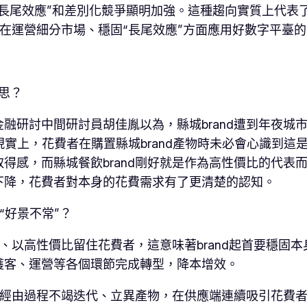
長尾效應”和差別化競爭顯明加強。這種趨向實質上代表
d可在運營細分市場、穩固“長尾效應”方面應用好數字平臺
心思？
融研討中間研討員胡佳胤以為，縣城brand遭到年夜城
現實上，花費者在購置縣城brand產物時未必會心識到這是一
得感，而縣城餐飲brand剛好就是作為高性價比的代表
下降，花費者對本身的花費需求有了更清楚的認知。
“好景不常”？
客、以高性價比留住花費者，這意味著brand起首要穩
獲客、運營等各個環節完成轉型，降本增效。
好比經由過程不竭迭代、立異產物，在供應端連續吸引花費