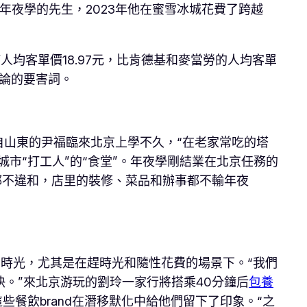
年夜學的先生，2023年他在蜜雪冰城花費了跨越
人均客單價18.97元，比肯德基和麥當勞的人均客單
評論的要害詞。
自山東的尹福臨來北京上學不久，“在老家常吃的塔
市“打工人”的“食堂”。年夜學剛結業在北京任務的
都不違和，店里的裝修、菜品和辦事都不輸年夜
的時光，尤其是在趕時光和隨性花費的場景下。“我們
快。”來北京游玩的劉玲一家行將搭乘40分鐘后
包養
餐飲brand在潛移默化中給他們留下了印象。“之