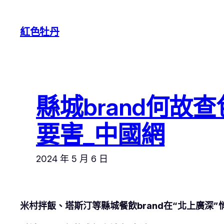
跳
至
紅色牡丹
主
要
內
容
縣城brand何故
要害_中國網
2024 年 5 月 6 日
米村拌飯、塔斯汀等縣城餐飲brand在“北上廣深”