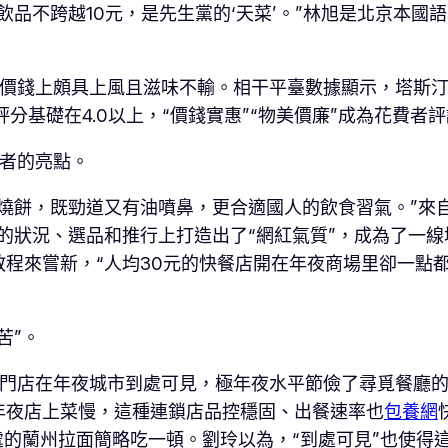
品不跨越10元，是先生黨的‘天菜’。”林旭是北京本國語
。
在價錢上頗具上風且滋味不輸。相干平臺數據顯示，塔斯汀
分基礎在4.0以上，“價錢實惠”“物美價廉”成為花費者
費者的亮點。
燒餅，既勁道又有油噴鼻，更合適國人的飲食習氣。”來
的狀況、選品和推行上打造出了“網紅氣質”，成為了一線城
程來嘗新，“人均30元的快餐店開在年夜商場里卻一點
苦”。
d的門店在年夜城市到處可見，極年夜水平節儉了尋覓餐廳
年夜店上菜慢，這種連鎖店品控穩固、出餐速率也
包養網
的蘭州拉面簡略吃一頓。劉玲以為，“到處可見”也使得這些