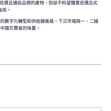
收低價且通俗品德的產物，但卻不盼望購置低價且劣
胤說。
業的數字化轉型和供給鏈進級，下沉市場與一、二線
足中國花費者的味蕾。