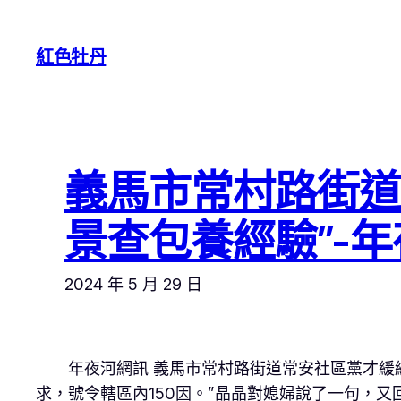
跳
至
紅色牡丹
主
要
內
容
義馬市常村路街道
景查包養經驗”-
2024 年 5 月 29 日
年夜河網訊 義馬市常村路街道常安社區黨才緩
求，號令轄區內150因。”晶晶對媳婦說了一句，