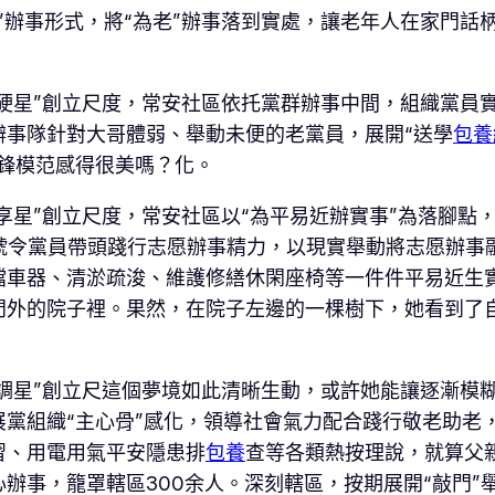
”辦事形式，將“為老”辦事落到實處，讓老年人在家門話
過硬星”創立尺度，常安社區依托黨群辦事中間，組織黨員
辦事隊針對大哥體弱、舉動未便的老黨員，展開“送學
包養
鋒模范感得很美嗎？化。
共享星”創立尺度，常安社區以“為平易近辦實事”為落腳點
號令黨員帶頭踐行志愿辦事精力，以現實舉動將志愿辦事
車器、清淤疏浚、維護修繕休閑座椅等一件件平易近生實
門外的院子裡。果然，在院子左邊的一棵樹下，她看到了
協調星”創立尺這個夢境如此清晰生動，或許她能讓逐漸模
黨組織“主心骨”感化，領導社會氣力配合踐行敬老助老，
習、用電用氣平安隱患排
包養
查等各類熱按理說，就算父
辦事，籠罩轄區300余人。深刻轄區，按期展開“敲門”