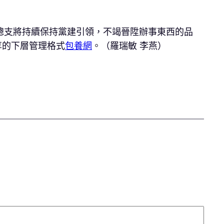
總支將持續保持黨建引領，不竭晉陞辦事東西的品
享的下層管理格式
包養網
。（羅瑞敏 李燕）