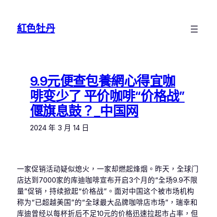
跳
至
紅色牡丹
主
要
內
容
9.9元便查包養網心得宜咖
啡变少了 平价咖啡“价格战”
偃旗息鼓？_中国网
2024 年 3 月 14 日
一家促销活动疑似熄火，一家却燃起烽烟。昨天，全球门
店达到7000家的库迪咖啡宣布开启3个月的“全场9.9不限
量”促销，持续掀起“价格战”。面对中国这个被市场机构
称为“已超越美国”的“全球最大品牌咖啡店市场”，瑞幸和
库迪曾经以每杯折后不足10元的价格迅速拉起市占率，但