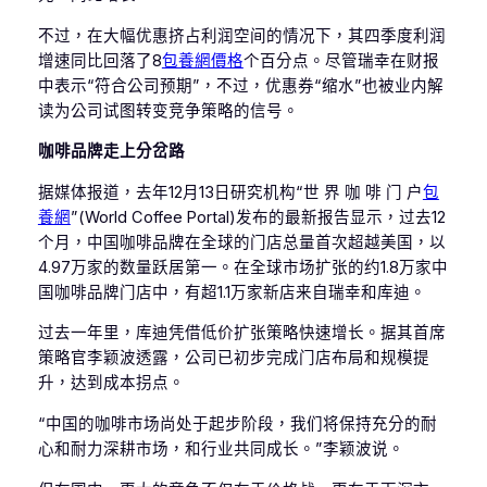
不过，在大幅优惠挤占利润空间的情况下，其四季度利润
增速同比回落了8
包養網價格
个百分点。尽管瑞幸在财报
中表示“符合公司预期”，不过，优惠券“缩水”也被业内解
读为公司试图转变竞争策略的信号。
咖啡品牌走上分岔路
据媒体报道，去年12月13日研究机构“世 界 咖 啡 门 户
包
養網
”(World Coffee Portal)发布的最新报告显示，过去12
个月，中国咖啡品牌在全球的门店总量首次超越美国，以
4.97万家的数量跃居第一。在全球市场扩张的约1.8万家中
国咖啡品牌门店中，有超1.1万家新店来自瑞幸和库迪。
过去一年里，库迪凭借低价扩张策略快速增长。据其首席
策略官李颖波透露，公司已初步完成门店布局和规模提
升，达到成本拐点。
“中国的咖啡市场尚处于起步阶段，我们将保持充分的耐
心和耐力深耕市场，和行业共同成长。”李颖波说。