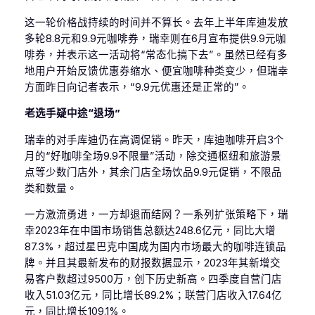
这一轮价格战持续的时间并不算长。去年上半年库迪发放
多轮8.8元和9.9元咖啡券，瑞幸则在6月宣布提供9.9元咖
啡券，并表示这一活动将“常态化搞下去”。虽然已经有多
地用户开始反馈优惠券缩水、便宜咖啡种类变少，但瑞幸
方面昨日向记者表示，“9.9元优惠还是正常的”。
老选手疑中途“退场”
瑞幸的对手库迪仍在高调促销。昨天，库迪咖啡开启3个
月的“好咖啡全场9.9不限量”活动，除交通枢纽和旅游景
点等少数门店外，其余门店全场饮品9.9元促销，不限品
类和数量。
一方激流勇进，一方却退而结网？一系列扩张策略下，瑞
幸2023年在中国市场销售总额达248.6亿元，同比大增
87.3%，超过星巴克中国成为国内市场最大的咖啡连锁品
牌。并且其最新发布的财报数据显示，2023年其新增交
易客户数超过9500万，创下历史新高。四季度自营门店
收入51.03亿元，同比增长89.2%；联营门店收入17.64亿
元，同比增长109.1%。