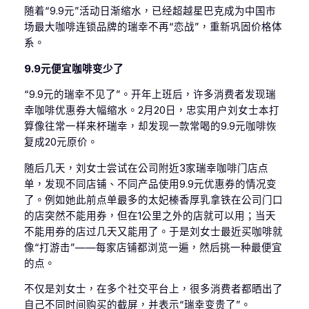
随着“9.9元”活动日渐缩水，已经超越星巴克成为中国市
场最大咖啡连锁品牌的瑞幸不再“恋战”，重新巩固价格体
系。
9.9元便宜咖啡变少了
“9.9元的瑞幸不见了”。开年上班后，许多消费者发现瑞
幸咖啡优惠券大幅缩水。2月20日，忠实用户刘女士本打
算像往常一样来杯瑞幸，却发现一款常喝的9.9元咖啡恢
复成20元原价。
随后几天，刘女士尝试在公司附近3家瑞幸咖啡门店点
单，发现不同店铺、不同产品使用9.9元优惠券的情况变
了。例如她此前点单最多的太妃榛香厚乳拿铁在公司门口
的店突然不能用券，但在1公里之外的店就可以用；当天
不能用券的店过几天又能用了。于是刘女士最近买咖啡就
像“打游击”——每家店铺都浏览一遍，然后挑一种最便宜
的点。
不仅是刘女士，在多个社交平台上，很多消费者都晒出了
自己不同时间购买的截屏，并表示“瑞幸变贵了”。