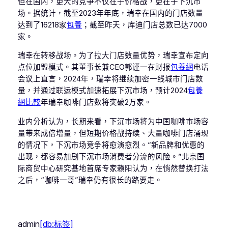
但在国内，更大的竞争不仅在于价格战，更在于下沉市
场。据统计，截至2023年年底，瑞幸在国内的门店数量
达到了16218家
包養
；截至昨天，库迪门店总数已达7000
家。
瑞幸在转移战场。为了拉大门店数量优势，瑞幸宣布定向
点位加盟模式。其董事长兼CEO郭谨一在财报
包養網
电话
会议上直言，2024年，瑞幸将继续加密一线城市门店数
量，并通过联运模式加速拓展下沉市场，预计2024
包養
網比較
年瑞幸咖啡门店数将突破2万家。
业内分析认为，长期来看，下沉市场将为中国咖啡市场容
量带来成倍增量，但短期价格战持续、大量咖啡门店涌现
的情况下，下沉市场竞争将愈演愈烈。“新品牌和优惠的
出现，都容易加剧下沉市场消费者分流的风险。”北京国
际商贸中心研究基地首席专家赖阳认为，在悄然替换打法
之后，“咖啡一哥”瑞幸仍有很长的路要走。
admin
[db:标签]